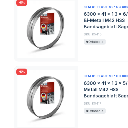
-5%
BTM 81.61 AUT 90° CC 80
6300 x 41 x 1.3 x 6
Bi-Metall M42 HSS
Bandsägeblatt Säge
SKU:
K5418
Ortatools
-5%
BTM 81.61 AUT 90° CC 80
6300 x 41 x 1.3 x 5
Metall M42 HSS
Bandsägeblatt Säge
SKU:
K5417
Ortatools