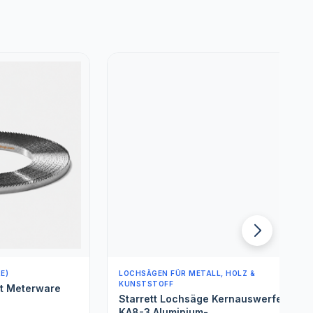
LOCHSÄGEN FÜR METALL, HOLZ &
L
KUNSTSTOFF
erware
Starrett Lochsäge Kernauswerfer -
KA8-3 Aluminium-