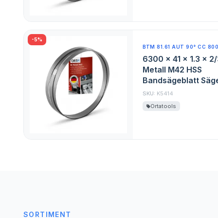
-5%
BTM 81.61 AUT 90° CC 80
6300 x 41 x 1.3 x 2
Metall M42 HSS
Bandsägeblatt Säge
SKU:
K5414
Ortatools
SORTIMENT