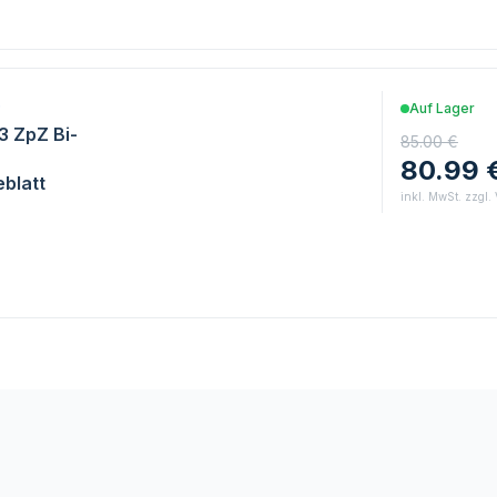
0
Auf Lager
/3 ZpZ Bi-
85.00 €
80.99 
blatt
inkl. MwSt. zzgl.