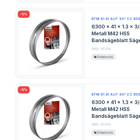
-5%
BTM 81.61 AUT 90° CC 80
6300 x 41 x 1.3 x 3
Metall M42 HSS
Bandsägeblatt Säge
SKU:
K5416
Ortatools
-5%
BTM 81.61 AUT 90° CC 80
6300 x 41 x 1.3 x 3
Metall M42 HSS
Bandsägeblatt Säge
SKU:
K5415
Ortatools