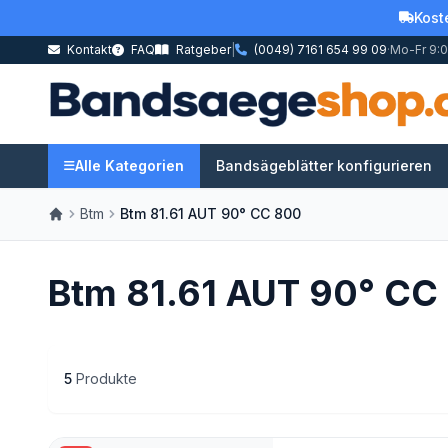
Kost
Kontakt
FAQ
Ratgeber
|
(0049) 7161 654 99 09
·
Mo-Fr 9:0
Alle Kategorien
Bandsägeblätter konfigurieren
Btm
Btm 81.61 AUT 90° CC 800
Btm 81.61 AUT 90° CC
5
Produkte