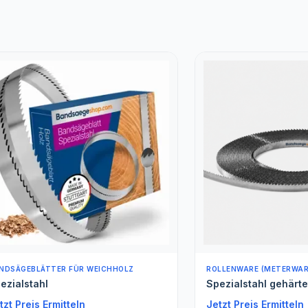
BLÄTTER FÜR WEICHHOLZ
ROLLENWARE (METERWARE)
tahl
Spezialstahl gehärtet Met
is Ermitteln
Jetzt Preis Ermitteln