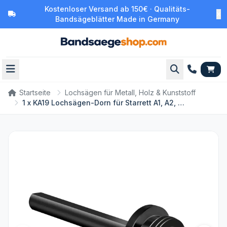
Kostenloser Versand ab 150€ · Qualitäts-
Bandsägeblätter Made in Germany
Startseite
Lochsägen für Metall, Holz & Kunststoff
1 x KA19 Lochsägen-Dorn für Starrett A1, A2, A10 Dorn / KA19N, für Lochsägen-Dorne, die einen abnehmbaren 6,35 mm Pilot-Bit akzeptieren können, vergrößern Lochsägen-Dorn Pilot Fix Fehler