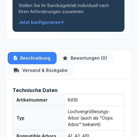
Stellen Sie Ihr Bandsägeblatt individuell nach
Ihren Anforderungen zusammen.
Jetzt konfigurieren
Beschreibung
Bewertungen (0)
Versand & Rückgabe
Technische Daten
Artikelnummer
KA19
Lochvergrößerungs-
Typ
Arbor (auch als "Oops
Arbor" bekannt)
Kompatible Arbors
A1, A2, A10