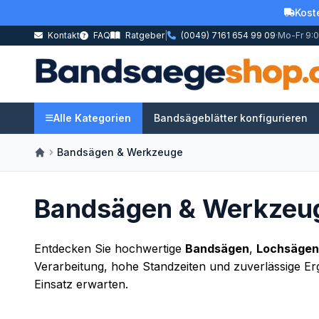
Kost
Kontakt
FAQ
Ratgeber
|
(0049) 7161 654 99 09
·
Mo-Fr 9:0
Alle Kategorien
Bandsägeblätter konfigurieren
Bandsägen & Werkzeuge
Bandsägen & Werkzeu
Entdecken Sie hochwertige
Bandsägen
,
Lochsägen
Verarbeitung, hohe Standzeiten und zuverlässige Erge
Einsatz erwarten.