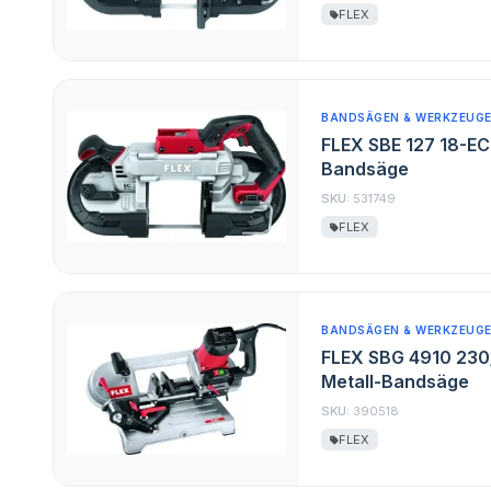
FLEX
BANDSÄGEN & WERKZEUG
FLEX SBE 127 18-EC
Bandsäge
SKU:
531749
FLEX
BANDSÄGEN & WERKZEUG
FLEX SBG 4910 230
Metall-Bandsäge
SKU:
390518
FLEX