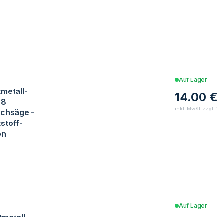
E
Auf Lager
metall-
14.00 
38
inkl. MwSt. zzgl.
chsäge -
stoff-
en
E
Auf Lager