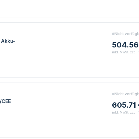
E
Nicht verfüg
 Akku-
504.56
inkl. MwSt. zzgl.
E
Nicht verfüg
/CEE
605.71
inkl. MwSt. zzgl.