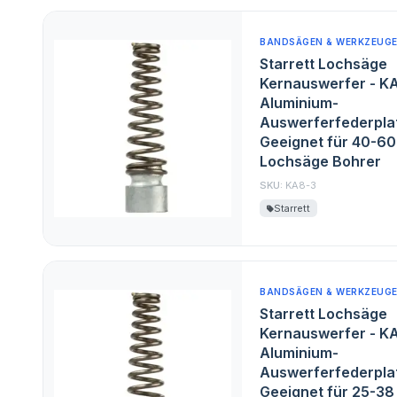
BANDSÄGEN & WERKZEUG
Starrett Lochsäge
Kernauswerfer - K
Aluminium-
Auswerferfederplat
Geeignet für 40-6
Lochsäge Bohrer
SKU:
KA8-3
Starrett
BANDSÄGEN & WERKZEUG
Starrett Lochsäge
Kernauswerfer - K
Aluminium-
Auswerferfederplat
Geeignet für 25-3