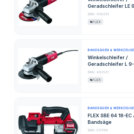
Geradschleifer LE 9
SKU:
436291
FLEX
BANDSÄGEN & WERKZEUG
Winkelschleifer /
Geradschleifer L 9-
SKU:
492531
FLEX
BANDSÄGEN & WERKZEUG
FLEX SBE 64 18-EC 
Bandsäge
SKU:
531748