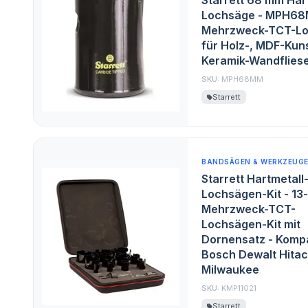
Starrett 68 mm Har
Lochsäge - MPH6
Mehrzweck-TCT-Lo
für Holz-, MDF-Kuns
Keramik-Wandflies
SKU:
MPH68MM
Starrett
BANDSÄGEN & WERKZEUG
Starrett Hartmetall
Lochsägen-Kit - 13-t
Mehrzweck-TCT-
Lochsägen-Kit mit
Dornensatz - Kompa
Bosch Dewalt Hitac
Milwaukee
SKU:
KMP11021
Starrett