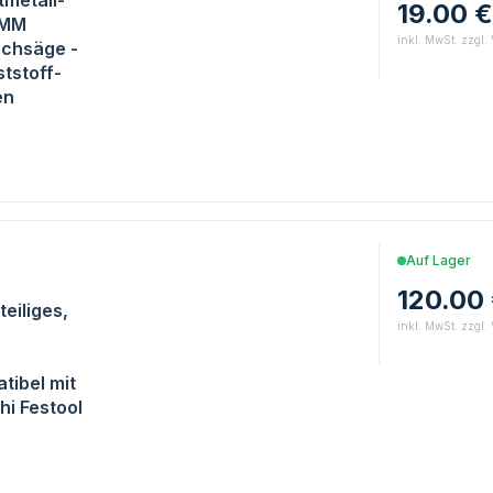
tmetall-
19.00 €
8MM
inkl. MwSt. zzgl.
chsäge -
tstoff-
en
E
Auf Lager
-
120.00
eiliges,
inkl. MwSt. zzgl.
tibel mit
hi Festool