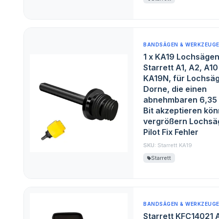
BANDSÄGEN & WERKZEUG
1 x KA19 Lochsägen
Starrett A1, A2, A10
KA19N, für Lochsä
Dorne, die einen
abnehmbaren 6,35 
Bit akzeptieren kö
vergrößern Lochs
Pilot Fix Fehler
SKU:
Starrett KA19
Starrett
BANDSÄGEN & WERKZEUG
Starrett KFC14021 