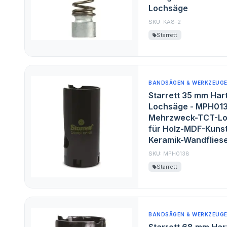
Lochsäge
SKU:
KA8-2
Starrett
BANDSÄGEN & WERKZEUG
Starrett 35 mm Hart
Lochsäge - MPH01
Mehrzweck-TCT-Lo
für Holz-MDF-Kunst
Keramik-Wandflies
SKU:
MPH0138
Starrett
BANDSÄGEN & WERKZEUG