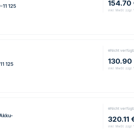
154.70
-11 125
inkl. MwSt. zzgl.
E
Nicht verfüg
130.90
11 125
inkl. MwSt. zzgl.
E
Nicht verfüg
Akku-
320.11 
inkl. MwSt. zzgl.