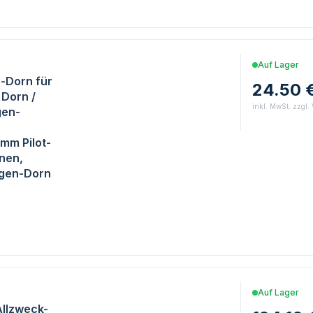
E
Auf Lager
-Dorn für
24.50 
 Dorn /
inkl. MwSt. zzgl.
gen-
mm Pilot-
nnen,
ägen-Dorn
E
Auf Lager
Allzweck-