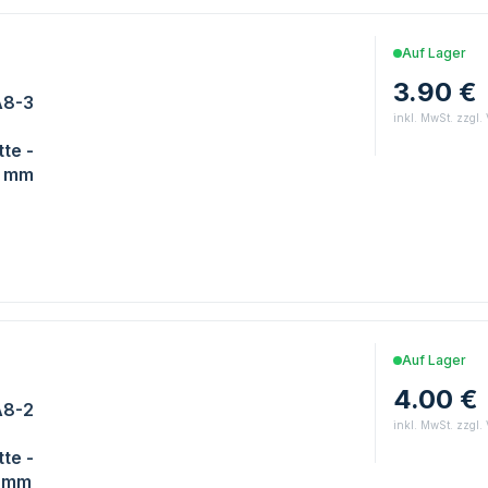
E
Auf Lager
3.90 €
A8-3
inkl. MwSt. zzgl.
te -
0 mm
E
Auf Lager
4.00 €
A8-2
inkl. MwSt. zzgl.
te -
8 mm