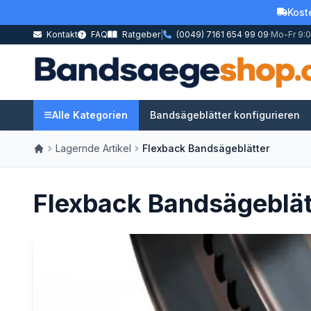
Kost
Kontakt
FAQ
Ratgeber
|
(0049) 7161 654 99 09
·
Mo-Fr 9:0
Alle Kategorien
Bandsägeblätter konfigurieren
Lagernde Artikel
Flexback Bandsägeblätter
Flexback Bandsägeblät