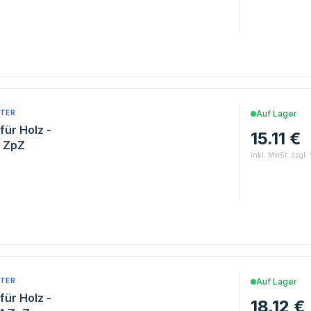
TER
Auf Lager
für Holz -
15.11 €
4 ZpZ
inkl. MwSt. zzgl.
TER
Auf Lager
für Holz -
18.12 €