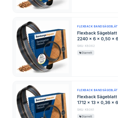
FLEXBACK BANDSÄGEBLÄT
Flexback Sägeblatt 
2240 x 6 x 0,50 x 
SKU:
K8062
Starrett
FLEXBACK BANDSÄGEBLÄT
Flexback Sägeblatt 
1712 x 13 x 0,36 x 
SKU:
K8061
Starrett