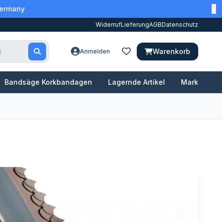
Germany
Widerruf
Lieferung
AGB
Datenschutz
Warenkorb
Anmelden
Bandsäge Korkbandagen
Lagernde Artikel
Marken