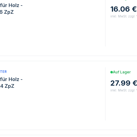
für Holz -
16.06 €
 6 ZpZ
inkl. MwSt. zzgl.
TER
Auf Lager
für Holz -
27.99 
 4 ZpZ
inkl. MwSt. zzgl.