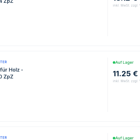
 4 ZpZ
inkl. MwSt. zzgl.
TER
Auf Lager
für Holz -
11.25 €
10 ZpZ
inkl. MwSt. zzgl.
TER
Auf Lager