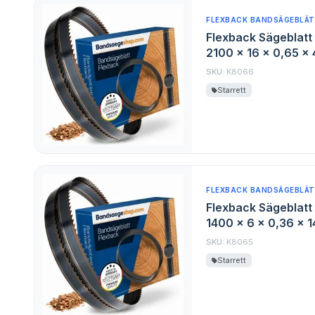
FLEXBACK BANDSÄGEBLÄT
Flexback Sägeblatt 
2100 x 16 x 0,65 x
SKU:
K8066
Starrett
FLEXBACK BANDSÄGEBLÄT
Flexback Sägeblatt 
1400 x 6 x 0,36 x 
SKU:
K8065
Starrett