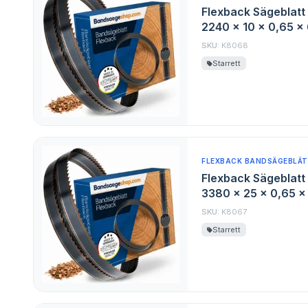
Flexback Sägeblatt 
2240 x 10 x 0,65 x
SKU:
K8068
Starrett
FLEXBACK BANDSÄGEBLÄT
Flexback Sägeblatt 
3380 x 25 x 0,65 x
SKU:
K8067
Starrett