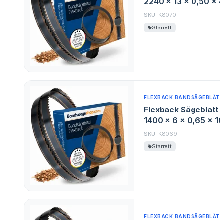
2240 x 13 x 0,50 x
SKU:
K8070
Starrett
FLEXBACK BANDSÄGEBLÄT
Flexback Sägeblatt 
1400 x 6 x 0,65 x 
SKU:
K8069
Starrett
FLEXBACK BANDSÄGEBLÄT