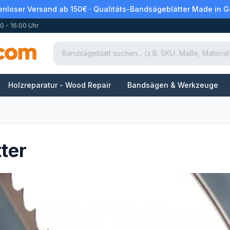
enloser Versand ab 150€ · Qualitäts-Bandsägeblätter Made in 
0 - 16:00 Uhr
Holzreparatur - Wood Repair
Bandsägen & Werkzeuge
ter