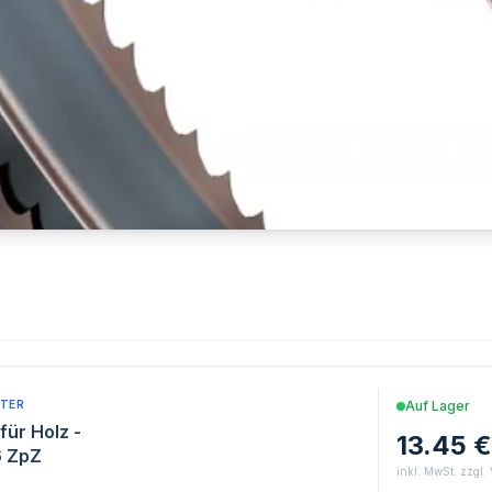
TER
Auf Lager
für Holz -
13.45 €
6 ZpZ
inkl. MwSt. zzgl.