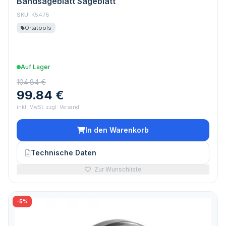
Bandsägeblatt Sägeblatt
SKU:
K5478
Ortatools
Auf Lager
104.84 €
99.84 €
inkl. MwSt. zzgl. Versand
In den Warenkorb
Technische Daten
Zur Wunschliste
-5%