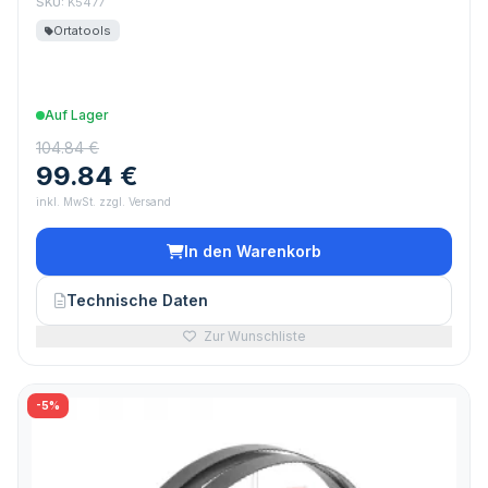
SKU:
K5477
Ortatools
Auf Lager
104.84 €
99.84 €
inkl. MwSt. zzgl. Versand
In den Warenkorb
Technische Daten
Zur Wunschliste
-5%