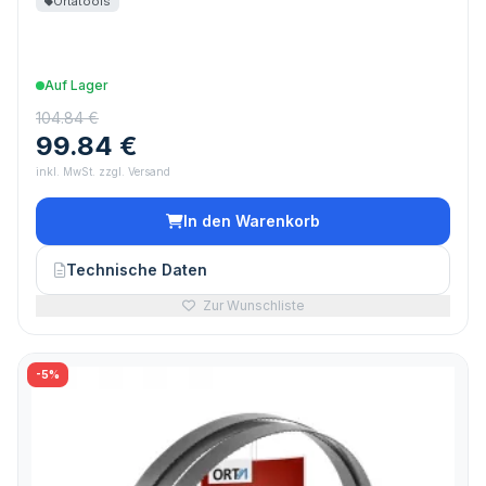
Ortatools
Auf Lager
104.84 €
99.84 €
inkl. MwSt. zzgl. Versand
In den Warenkorb
Technische Daten
Zur Wunschliste
-5%