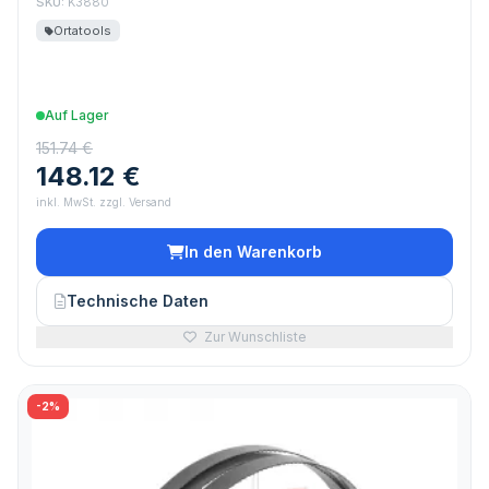
SKU:
K3880
Ortatools
Auf Lager
151.74 €
148.12 €
inkl. MwSt. zzgl. Versand
In den Warenkorb
Technische Daten
Zur Wunschliste
-2%