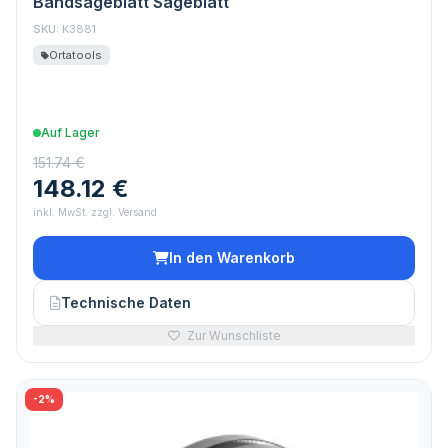
Bandsägeblatt Sägeblatt
SKU:
K3881
Ortatools
Auf Lager
151.74 €
148.12 €
inkl. MwSt. zzgl. Versand
In den Warenkorb
Technische Daten
Zur Wunschliste
-2%