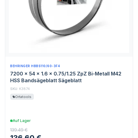
BEHRINGER HBBS110/60-3F4
7200 x 54 x 1.6 x 0.75/1.25 ZpZ Bi-Metall M42
HSS Bandsägeblatt Sägeblatt
SKU:
K3874
Ortatools
Auf Lager
139.49 €
136.60 €