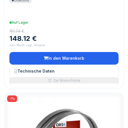
Ortatools
Auf Lager
151.74 €
148.12 €
inkl. MwSt. zzgl. Versand
In den Warenkorb
Technische Daten
Zur Wunschliste
-1%