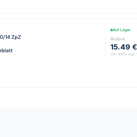
Auf Lager
10/14 ZpZ
19.39 €
15.49 
blatt
inkl. MwSt. zzgl.