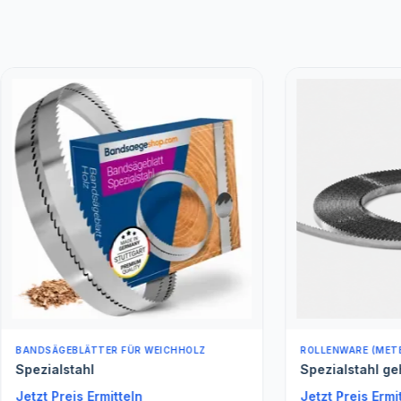
BLÄTTER FÜR WEICHHOLZ
ROLLENWARE (METERWARE)
tahl
Spezialstahl gehärtet Met
is Ermitteln
Jetzt Preis Ermitteln