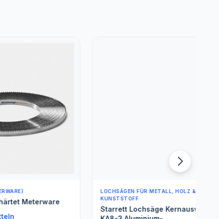
LOCHSÄGEN FÜR METALL, HOLZ &
L
KUNSTSTOFF
erware
Starrett Lochsäge Kernauswerfer -
KA8-3 Aluminium-