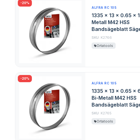
-20%
ALFRA RC 105
1335 x 13 x 0.65 x 
Metall M42 HSS
Bandsägeblatt Säge
SKU:
K2766
Ortatools
-20%
ALFRA RC 105
1335 x 13 x 0.65 x 
Bi-Metall M42 HSS
Bandsägeblatt Säge
SKU:
K2765
Ortatools