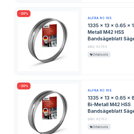
-20%
ALFRA RC 105
1335 x 13 x 0.65 x 
Metall M42 HSS
Bandsägeblatt Säge
SKU:
K2764
Ortatools
-20%
ALFRA RC 105
1335 x 13 x 0.65 x 
Bi-Metall M42 HSS
Bandsägeblatt Säge
SKU:
K2763
Ortatools