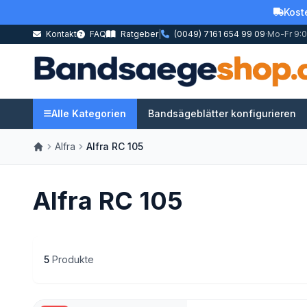
Kost
Kontakt
FAQ
Ratgeber
|
(0049) 7161 654 99 09
·
Mo-Fr 9:0
Alle Kategorien
Bandsägeblätter konfigurieren
Alfra
Alfra RC 105
Alfra RC 105
5
Produkte