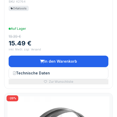
SKU:
K2764
Ortatools
Auf Lager
19.39 €
15.49 €
inkl. MwSt. zzgl. Versand
In den Warenkorb
Technische Daten
Zur Wunschliste
-20%