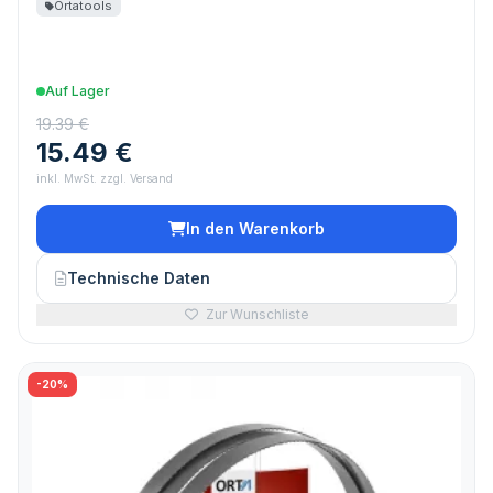
Ortatools
Auf Lager
19.39 €
15.49 €
inkl. MwSt. zzgl. Versand
In den Warenkorb
Technische Daten
Zur Wunschliste
-20%