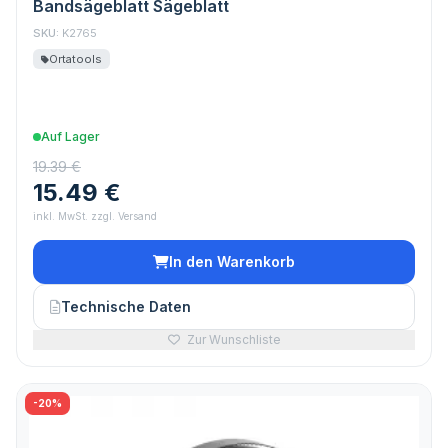
Bandsägeblatt Sägeblatt
SKU:
K2765
Ortatools
Auf Lager
19.39 €
15.49 €
inkl. MwSt. zzgl. Versand
In den Warenkorb
Technische Daten
Zur Wunschliste
-20%