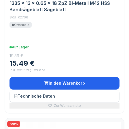
1335 x 13 x 0.65 x 18 ZpZ Bi-Metall M42 HSS
Bandsägeblatt Sägeblatt
SKU:
K2766
Ortatools
Auf Lager
19.39 €
15.49 €
inkl. MwSt. zzgl. Versand
In den Warenkorb
Technische Daten
Zur Wunschliste
-20%