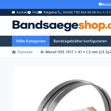
Kost
Kontakt
FAQ
Ratgeber
|
(0049) 7161 654 99 09
·
Mo-Fr 9:0
Alle Kategorien
Bandsägeblätter konfigurieren
Startseite
Bi-Metall HSS 7417 x 41 x 1,3 mm 2/3 Zp