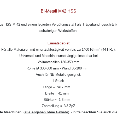
Bi-Metall M42 HSS
aus HSS M 42 und einem legierten Vergütungsstahl als Trägerband, geschränkt
schwierigen Werkstoffen.
Einsatzgebiet
Für alle Materialen mit einer Zukfestigkeit von bis zu 1400 N/mm² (44 HRc).
Universell und Maschinenunabhängig einsetzbar bei
Vollmaterialien 130-350 mm
Rohre Ø 300-500 mm - Wand 50-100 mm .
Auch für NE-Metalle geeignet.
1 Stück
Länge = 7417 mm
Breite = 41 mm
Stärke = 1,3 mm
Zahnteilung = 2/3 ZpZ
de Maschinen:
(
alle Angaben ohne Gewähr
) - bitte beachten Sie auch di