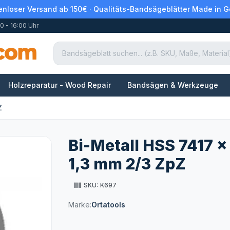
enloser Versand ab 150€ · Qualitäts-Bandsägeblätter Made in 
0 - 16:00 Uhr
Holzreparatur - Wood Repair
Bandsägen & Werkzeuge
Z
Bi-Metall HSS 7417 x
1,3 mm 2/3 ZpZ
SKU:
K697
Marke:
Ortatools