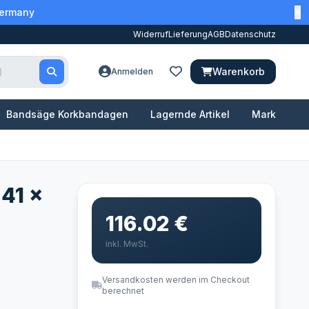
Germany
Widerruf
Lieferung
AGB
Datenschutz
Warenkorb
Anmelden
Bandsäge Korkbandagen
Lagernde Artikel
Marken
 41 x
116.02 €
inkl. MwSt.
Versandkosten werden im Checkout
berechnet