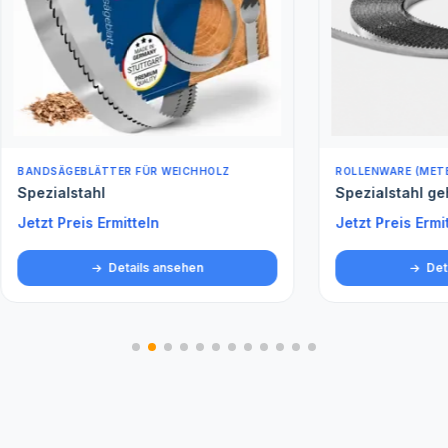
BLÄTTER FÜR WEICHHOLZ
ROLLENWARE (METERWARE)
tahl
Spezialstahl gehärtet Met
is Ermitteln
Jetzt Preis Ermitteln
Details ansehen
Details ansehen