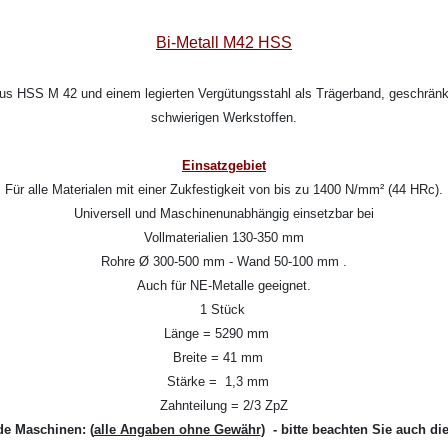
Bi-Metall M42 HSS
aus HSS M 42 und einem legierten Vergütungsstahl als Trägerband, geschränkt
schwierigen Werkstoffen.
Einsatzgebiet
Für alle Materialen mit einer Zukfestigkeit von bis zu 1400 N/mm² (44 HRc).
Universell und Maschinenunabhängig einsetzbar bei
Vollmaterialien 130-350 mm
Rohre Ø 300-500 mm - Wand 50-100 mm .
Auch für NE-Metalle geeignet.
1 Stück
Länge = 5290 mm
Breite = 41 mm
Stärke = 1,3 mm
Zahnteilung = 2/3 ZpZ
de Maschinen:
(
alle Angaben ohne Gewähr
) - bitte beachten Sie auch di