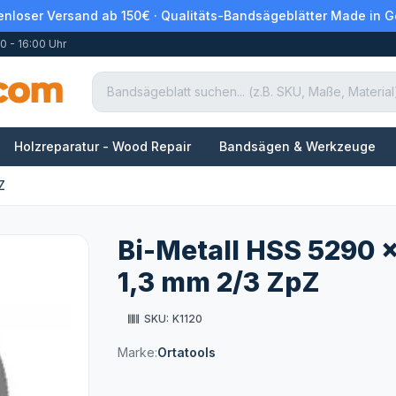
enloser Versand ab 150€ · Qualitäts-Bandsägeblätter Made in 
0 - 16:00 Uhr
Holzreparatur - Wood Repair
Bandsägen & Werkzeuge
Z
Bi-Metall HSS 5290 x
1,3 mm 2/3 ZpZ
SKU:
K1120
Marke:
Ortatools