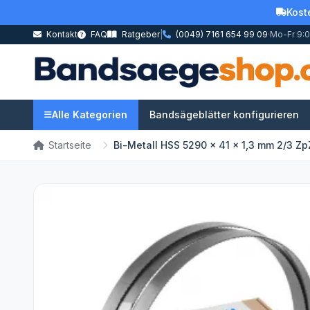
Kost
Kontakt
FAQ
Ratgeber
|
(0049) 7161 654 99 09
·
Mo-Fr 9:0
Alle Kategorien
Bandsägeblätter konfigurieren
Startseite
Bi-Metall HSS 5290 x 41 x 1,3 mm 2/3 Zp