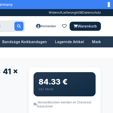
Germany
Widerruf
Lieferung
AGB
Datenschutz
Warenkorb
Anmelden
Bandsäge Korkbandagen
Lagernde Artikel
Marken
 41 x
84.33 €
inkl. MwSt.
Versandkosten werden im Checkout
berechnet