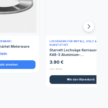
LOCHSÄGEN FÜR METALL, HOLZ &
L
KUNSTSTOFF
erware
Starrett Lochsäge Kernauswerfer -
KA8-3 Aluminium-
Auswerferfederplatte - Geeignet für
3.90 €
40-60 mm Lochsäge Bohrer
inkl. MwSt.
i
In den Warenkorb