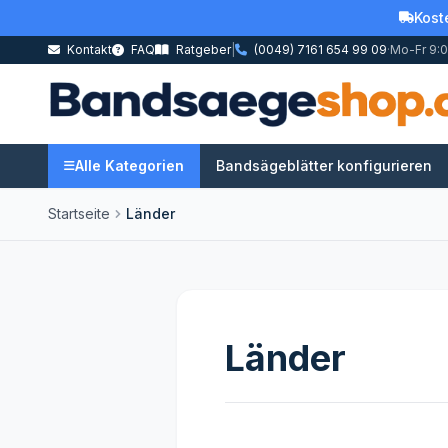
Kost
Kontakt
FAQ
Ratgeber
|
(0049) 7161 654 99 09
·
Mo-Fr 9:0
Alle Kategorien
Bandsägeblätter konfigurieren
Startseite
Länder
Länder
.