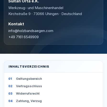
Sultan Orta e.K.
Werkzeug- und Maschinenhandel
Kirchstraße 9 · 73066 Uhingen · Deutschland
Kontakt
info@holzbandsaegen.com
+49 7161 6549909
INHALTSVERZEICHNIS
Geltungsbereich
Vertragsschluss
Widerrufsrecht
Zahlung, Verzug