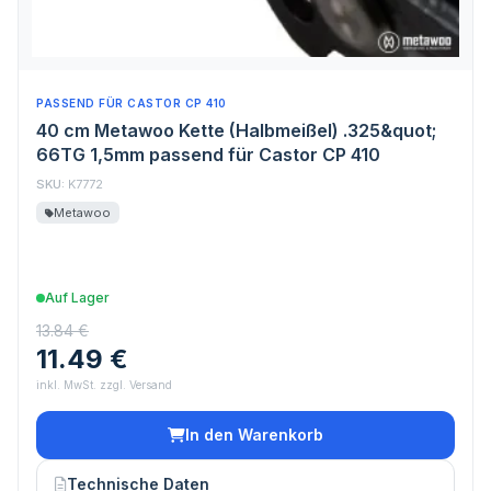
PASSEND FÜR CASTOR CP 410
40 cm Metawoo Kette (Halbmeißel) .325&quot;
66TG 1,5mm passend für Castor CP 410
SKU:
K7772
Metawoo
Auf Lager
13.84 €
11.49 €
inkl. MwSt. zzgl. Versand
In den Warenkorb
Technische Daten