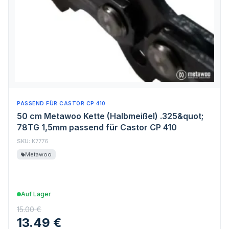
PASSEND FÜR CASTOR CP 410
50 cm Metawoo Kette (Halbmeißel) .325&quot;
78TG 1,5mm passend für Castor CP 410
SKU:
K7776
Metawoo
Auf Lager
15.00 €
13.49 €