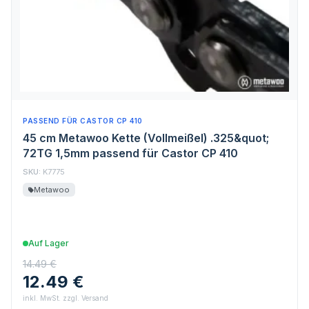
PASSEND FÜR CASTOR CP 410
45 cm Metawoo Kette (Vollmeißel) .325&quot;
72TG 1,5mm passend für Castor CP 410
SKU:
K7775
Metawoo
Auf Lager
14.49 €
12.49 €
inkl. MwSt. zzgl. Versand