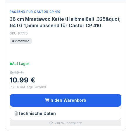
PASSEND FÜR CASTOR CP 410
38 cm Mmetawoo Kette (Halbmeißel) .325&quot;
64TG 1,5mm passend für Castor CP 410
SKU:
K7770
Metawoo
Auf Lager
13.48 €
10.99 €
inkl. MwSt. zzgl. Versand
In den Warenkorb
Technische Daten
Zur Wunschliste