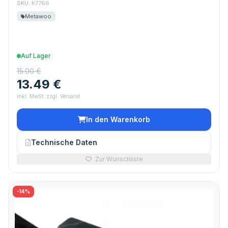
SKU:
K7766
Metawoo
Auf Lager
15.00 €
13.49 €
inkl. MwSt. zzgl. Versand
In den Warenkorb
Technische Daten
Zur Wunschliste
-14%