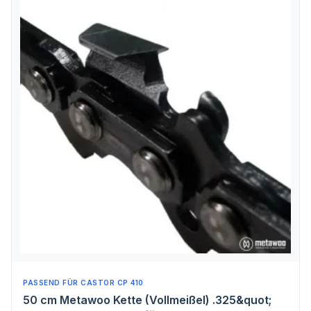
PASSEND FÜR CASTOR CP 410
50 cm Metawoo Kette (Vollmeißel) .325&quot;