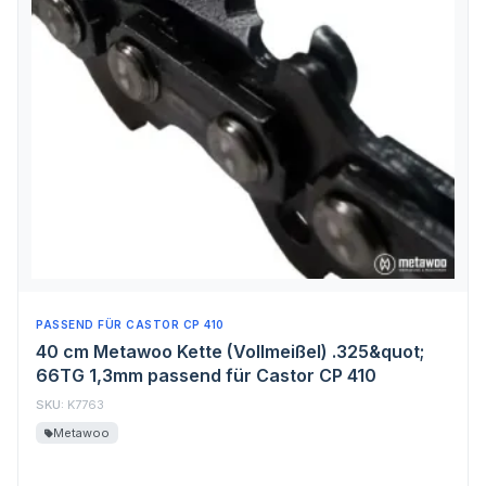
PASSEND FÜR CASTOR CP 410
40 cm Metawoo Kette (Vollmeißel) .325&quot;
66TG 1,3mm passend für Castor CP 410
SKU:
K7763
Metawoo