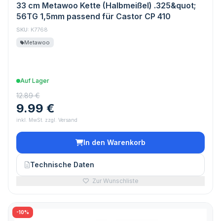
33 cm Metawoo Kette (Halbmeißel) .325&quot;
56TG 1,5mm passend für Castor CP 410
SKU:
K7768
Metawoo
Auf Lager
12.89 €
9.99 €
inkl. MwSt. zzgl. Versand
In den Warenkorb
Technische Daten
Zur Wunschliste
-10%