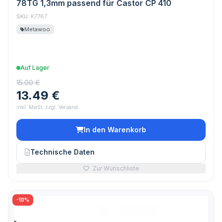
78TG 1,3mm passend für Castor CP 410
SKU:
K7767
Metawoo
Auf Lager
15.00 €
13.49 €
inkl. MwSt. zzgl. Versand
In den Warenkorb
Technische Daten
Zur Wunschliste
-10%