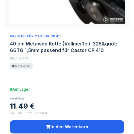
PASSEND FÜR CASTOR CP 410
40 cm Metawoo Kette (Vollmeißel) .325&quot;
66TG 1,5mm passend für Castor CP 410
SKU:
K7773
Metawoo
Auf Lager
13.84 €
11.49 €
inkl. MwSt. zzgl. Versand
In den Warenkorb