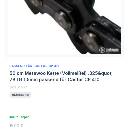
PASSEND FÜR CASTOR CP 410
50 cm Metawoo Kette (Vollmeißel) .325&quot;
78TG 1,5mm passend für Castor CP 410
SKU:
K7777
Metawoo
Auf Lager
15.00 €