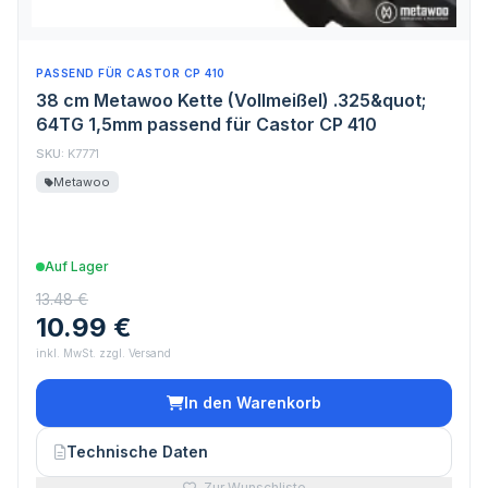
PASSEND FÜR CASTOR CP 410
38 cm Metawoo Kette (Vollmeißel) .325&quot;
64TG 1,5mm passend für Castor CP 410
SKU:
K7771
Metawoo
Auf Lager
13.48 €
10.99 €
inkl. MwSt. zzgl. Versand
In den Warenkorb
Technische Daten
Zur Wunschliste