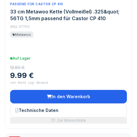
PASSEND FÜR CASTOR CP 410
33 cm Metawoo Kette (Vollmeißel) .325&quot;
56TG 1,5mm passend für Castor CP 410
SKU:
K7769
Metawoo
Auf Lager
12.89 €
9.99 €
inkl. MwSt. zzgl. Versand
In den Warenkorb
Technische Daten
Zur Wunschliste