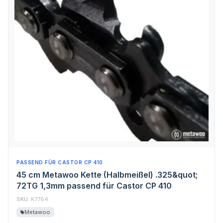
PASSEND FÜR CASTOR CP 410
45 cm Metawoo Kette (Halbmeißel) .325&quot;
72TG 1,3mm passend für Castor CP 410
SKU:
K7764
Metawoo