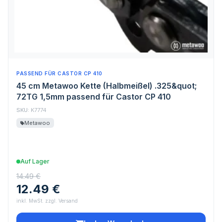
PASSEND FÜR CASTOR CP 410
45 cm Metawoo Kette (Halbmeißel) .325&quot;
72TG 1,5mm passend für Castor CP 410
SKU:
K7774
Metawoo
Auf Lager
14.49 €
12.49 €
inkl. MwSt. zzgl. Versand