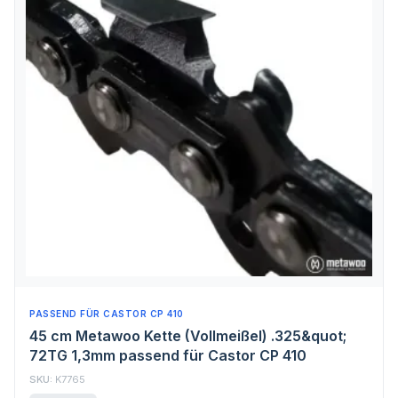
PASSEND FÜR CASTOR CP 410
45 cm Metawoo Kette (Vollmeißel) .325&quot;
72TG 1,3mm passend für Castor CP 410
SKU:
K7765