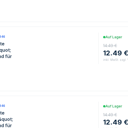
846
Auf Lager
te
14.49 €
quot;
12.49 
d für
inkl. MwSt. zzgl.
846
Auf Lager
te
14.49 €
&quot;
12.49 
d für