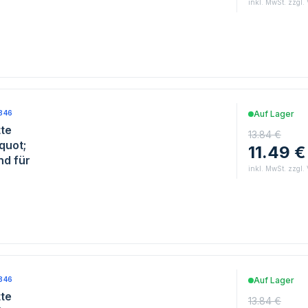
inkl. MwSt. zzgl.
846
Auf Lager
te
13.84 €
quot;
11.49 €
d für
inkl. MwSt. zzgl.
846
Auf Lager
te
13.84 €