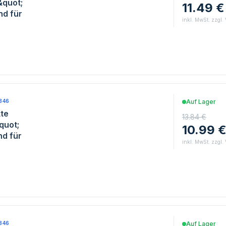
&quot;
11.49 €
d für
inkl. MwSt. zzgl.
846
Auf Lager
te
13.84 €
quot;
10.99 
d für
inkl. MwSt. zzgl.
846
Auf Lager