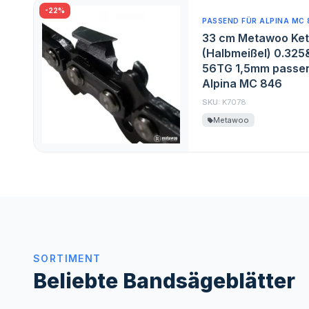
-22%
PASSEND FÜR ALPINA MC 
33 cm Metawoo Ket
(Halbmeißel) 0.325
56TG 1,5mm passen
Alpina MC 846
SKU:
K7078
Metawoo
SORTIMENT
Beliebte Bandsägeblätter