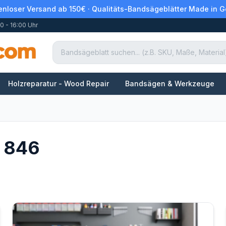
enloser Versand ab 150€ · Qualitäts-Bandsägeblätter Made in 
0 - 16:00 Uhr
Holzreparatur - Wood Repair
Bandsägen & Werkzeuge
C 846