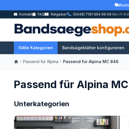
Kost
Kontakt
FAQ
Ratgeber
|
(0049) 7161 654 99 09
·
Mo-Fr 9:0
Alle Kategorien
Bandsägeblätter konfigurieren
Passend für Alpina
Passend für Alpina MC 846
Passend für Alpina M
Unterkategorien