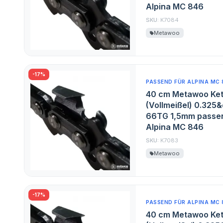
Alpina MC 846
SKU:
K7084
Metawoo
-17%
PASSEND FÜR ALPINA MC 
40 cm Metawoo Ket
(Vollmeißel) 0.325&
66TG 1,5mm passen
Alpina MC 846
SKU:
K7083
Metawoo
-17%
PASSEND FÜR ALPINA MC 
40 cm Metawoo Ket