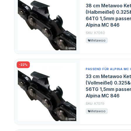
38 cm Metawoo Ket
(Halbmeißel) 0.325
64TG 1,5mm passen
Alpina MC 846
SKU:
K7080
Metawoo
-22%
PASSEND FÜR ALPINA MC 
33 cm Metawoo Ket
(Vollmeißel) 0.325&
56TG 1,5mm passen
Alpina MC 846
SKU:
K7079
Metawoo