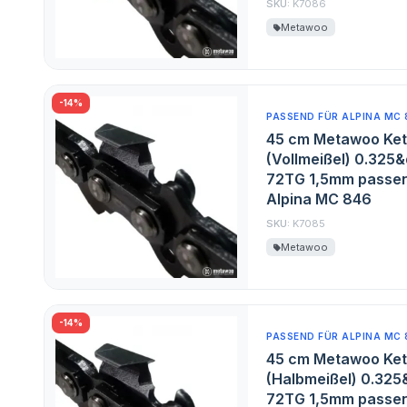
SKU:
K7086
Metawoo
-14%
PASSEND FÜR ALPINA MC 
45 cm Metawoo Ket
(Vollmeißel) 0.325&
72TG 1,5mm passen
Alpina MC 846
SKU:
K7085
Metawoo
-14%
PASSEND FÜR ALPINA MC 
45 cm Metawoo Ket
(Halbmeißel) 0.325
72TG 1,5mm passen