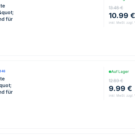
te
13.48 €
&quot;
10.99 
d für
inkl. MwSt. zzgl.
846
Auf Lager
te
12.89 €
quot;
9.99 €
d für
inkl. MwSt. zzgl.