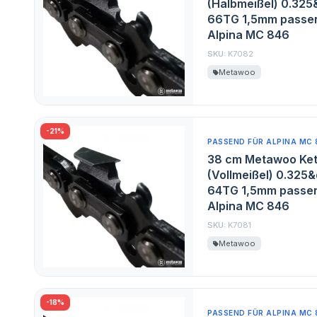
(Halbmeißel) 0.325
66TG 1,5mm passen
Alpina MC 846
SKU:
K7082
Metawoo
-21%
PASSEND FÜR ALPINA MC 
38 cm Metawoo Ket
(Vollmeißel) 0.325&
64TG 1,5mm passen
Alpina MC 846
SKU:
K7081
Metawoo
-18%
PASSEND FÜR ALPINA MC 