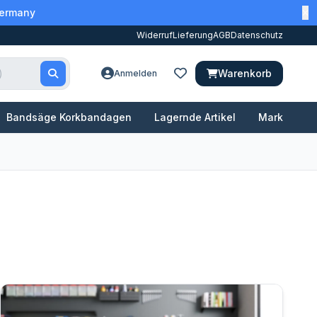
Germany
Widerruf
Lieferung
AGB
Datenschutz
Warenkorb
Anmelden
Bandsäge Korkbandagen
Lagernde Artikel
Marken