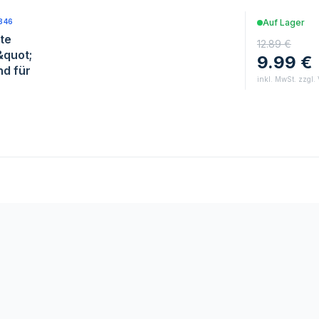
846
Auf Lager
te
12.89 €
&quot;
9.99 €
d für
inkl. MwSt. zzgl.