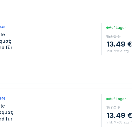
846
Auf Lager
te
15.00 €
quot;
13.49 
d für
inkl. MwSt. zzgl.
846
Auf Lager
te
15.00 €
&quot;
13.49 
d für
inkl. MwSt. zzgl.