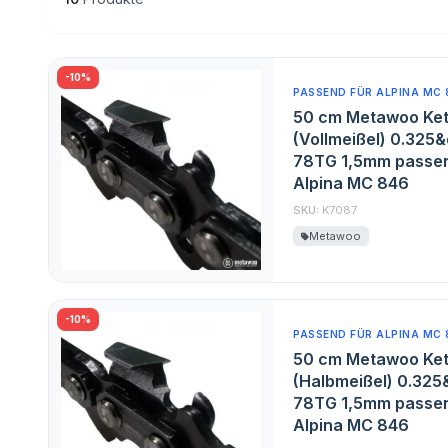
-10%
PASSEND FÜR ALPINA MC 
50 cm Metawoo Ket
(Vollmeißel) 0.325&
78TG 1,5mm passen
Alpina MC 846
SKU:
K7087
Metawoo
-10%
PASSEND FÜR ALPINA MC 
50 cm Metawoo Ket
(Halbmeißel) 0.325
78TG 1,5mm passen
Alpina MC 846