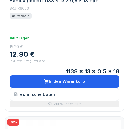
Bandsägeblatt 1138 x 13 x 0,5 x 18 ZpZ
SKU:
K6003
Ortatools
Auf Lager
15.39 €
12.90 €
inkl. MwSt. zzgl. Versand
1138 x 13 x 0.5 x 18
In den Warenkorb
Technische Daten
Zur Wunschliste
-16%