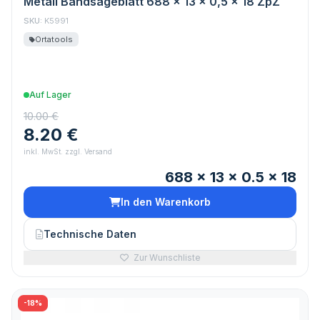
Metall Bandsägeblatt 688 x 13 x 0,5 x 18 ZpZ
SKU:
K5991
Ortatools
Auf Lager
10.00 €
8.20 €
inkl. MwSt. zzgl. Versand
688 x 13 x 0.5 x 18
In den Warenkorb
Technische Daten
Zur Wunschliste
-18%