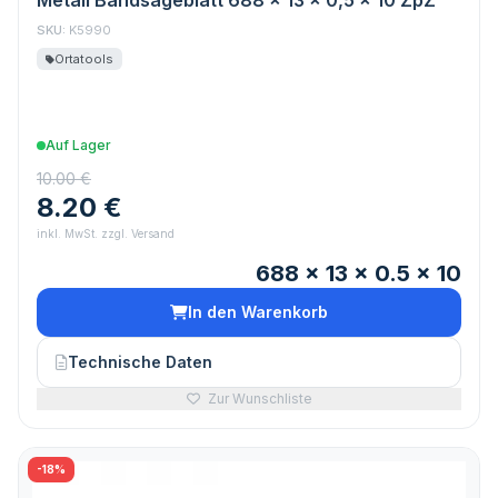
Metall Bandsägeblatt 688 x 13 x 0,5 x 10 ZpZ
SKU:
K5990
Ortatools
Auf Lager
10.00 €
8.20 €
inkl. MwSt. zzgl. Versand
688 x 13 x 0.5 x 10
In den Warenkorb
Technische Daten
Zur Wunschliste
-18%