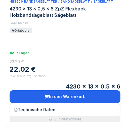
HBS600 BANDSÄGEBLÄTTER / BANDSÄGEBLATT / SÄGEBLATT
4230 x 13 x 0,5 x 6 ZpZ Flexback
Holzbandsägeblatt Sägeblatt
SKU:
K5738
Ortatools
Auf Lager
23.20 €
22.02 €
inkl. MwSt. zzgl. Versand
4230 x 13 x 0.5 x 6
In den Warenkorb
Technische Daten
Zur Wunschliste