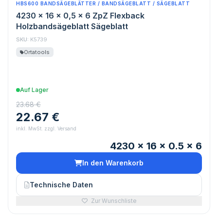
HBS600 BANDSÄGEBLÄTTER / BANDSÄGEBLATT / SÄGEBLATT
4230 x 16 x 0,5 x 6 ZpZ Flexback
Holzbandsägeblatt Sägeblatt
SKU:
K5739
Ortatools
Auf Lager
23.68 €
22.67 €
inkl. MwSt. zzgl. Versand
4230 x 16 x 0.5 x 6
In den Warenkorb
Technische Daten
Zur Wunschliste