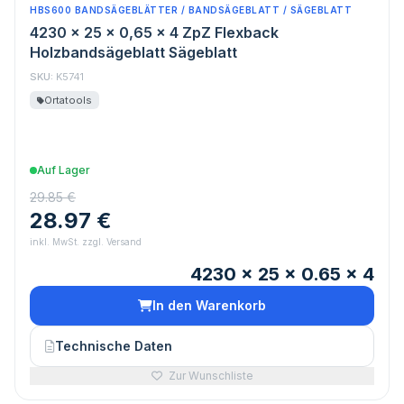
HBS600 BANDSÄGEBLÄTTER / BANDSÄGEBLATT / SÄGEBLATT
4230 x 25 x 0,65 x 4 ZpZ Flexback
Holzbandsägeblatt Sägeblatt
SKU:
K5741
Ortatools
Auf Lager
29.85 €
28.97 €
inkl. MwSt. zzgl. Versand
4230 x 25 x 0.65 x 4
In den Warenkorb
Technische Daten
Zur Wunschliste