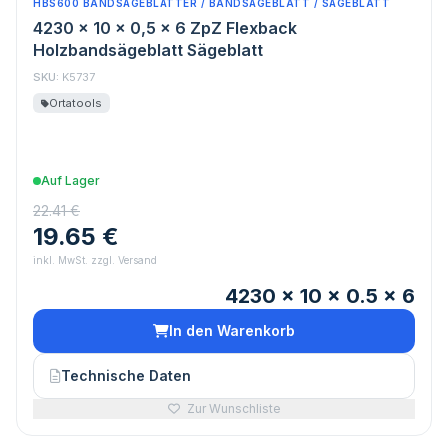
HBS600 BANDSÄGEBLÄTTER / BANDSÄGEBLATT / SÄGEBLATT
4230 x 10 x 0,5 x 6 ZpZ Flexback
Holzbandsägeblatt Sägeblatt
SKU:
K5737
Ortatools
Auf Lager
22.41 €
19.65 €
inkl. MwSt. zzgl. Versand
4230 x 10 x 0.5 x 6
In den Warenkorb
Technische Daten
Zur Wunschliste