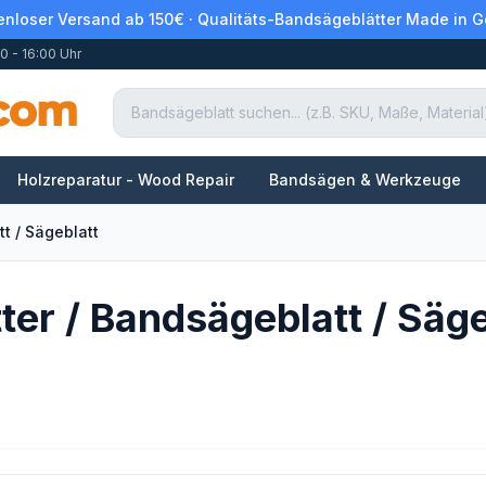
enloser Versand ab 150€ · Qualitäts-Bandsägeblätter Made in 
0 - 16:00 Uhr
Holzreparatur - Wood Repair
Bandsägen & Werkzeuge
t / Sägeblatt
er / Bandsägeblatt / Säge