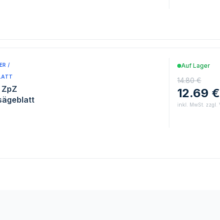
R /
Auf Lager
LATT
14.80 €
6 ZpZ
12.69 €
sägeblatt
inkl. MwSt. zzgl.