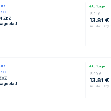
R /
Auf Lager
LATT
15.21 €
14 ZpZ
13.81 €
sägeblatt
inkl. MwSt. zzgl.
R /
Auf Lager
LATT
15.00 €
 ZpZ
13.81 €
sägeblatt
inkl. MwSt. zzgl.