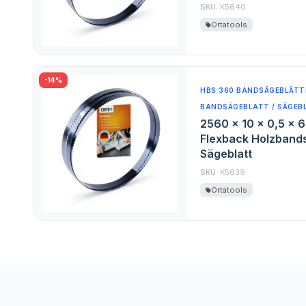
SKU:
K5640
Ortatools
-14%
HBS 360 BANDSÄGEBLÄTTE
BANDSÄGEBLATT / SÄGEB
2560 x 10 x 0,5 x 
Flexback Holzband
Sägeblatt
SKU:
K5639
Ortatools