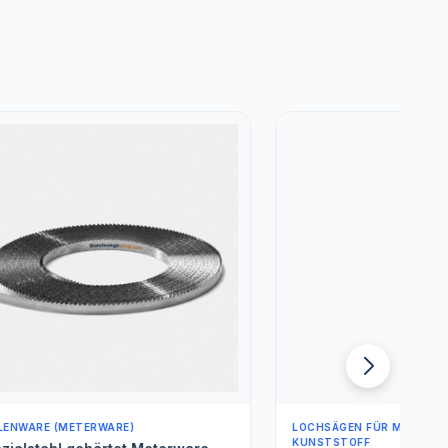
LOCHSÄGEN FÜR METALL, HOLZ &
L
KUNSTSTOFF