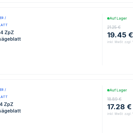
R /
Auf Lager
LATT
21.25 €
 4 ZpZ
19.45 
sägeblatt
inkl. MwSt. zzgl.
R /
Auf Lager
LATT
18.89 €
 4 ZpZ
17.28 €
sägeblatt
inkl. MwSt. zzgl.