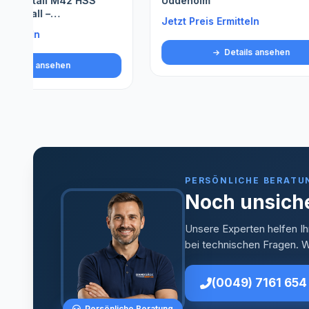
Uddeholm
Spezials
Jetzt Preis Ermitteln
Jetzt Pre
Details ansehen
PERSÖNLICHE BERATU
Noch unsiche
Unsere Experten helfen Ih
bei technischen Fragen. Wi
(0049) 7161 654
Persönliche Beratung