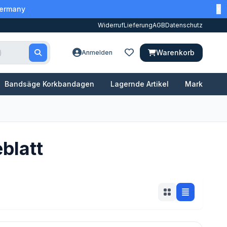
Germany
Widerruf
Lieferung
AGB
Datenschutz
Warenkorb
Anmelden
Bandsäge Korkbandagen
Lagernde Artikel
Marken
blatt