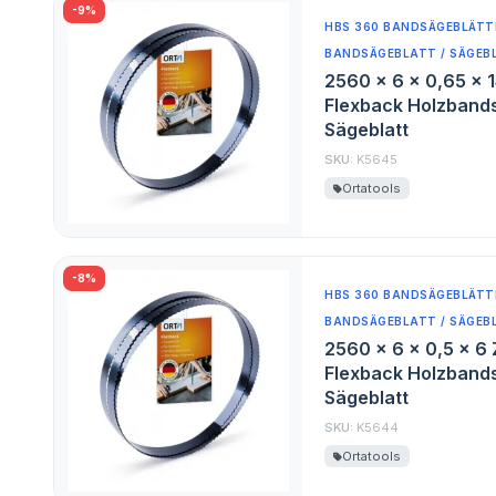
-9%
HBS 360 BANDSÄGEBLÄTTE
BANDSÄGEBLATT / SÄGEB
2560 x 6 x 0,65 x 
Flexback Holzband
Sägeblatt
SKU:
K5645
Ortatools
-8%
HBS 360 BANDSÄGEBLÄTTE
BANDSÄGEBLATT / SÄGEB
2560 x 6 x 0,5 x 6
Flexback Holzband
Sägeblatt
SKU:
K5644
Ortatools