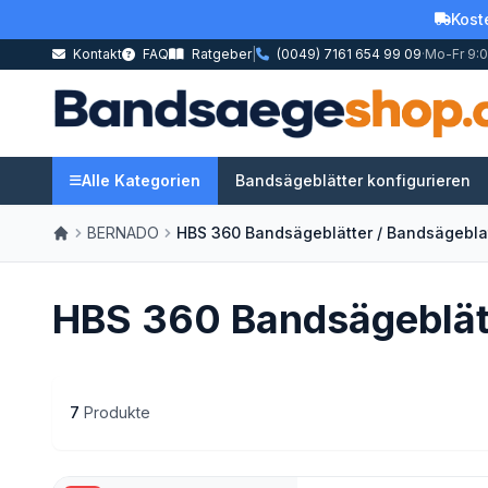
Kost
Kontakt
FAQ
Ratgeber
|
(0049) 7161 654 99 09
·
Mo-Fr 9:0
Alle Kategorien
Bandsägeblätter konfigurieren
BERNADO
HBS 360 Bandsägeblätter / Bandsägeblat
HBS 360 Bandsägeblätt
7
Produkte