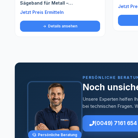
Jetzt Preis Ermitteln
Jetzt Pre
Details ansehen
PERSÖNLICHE BERATU
Noch unsiche
Unsere Experten helfen Ih
bei technischen Fragen. Wi
(0049) 7161 654
Persönliche Beratung