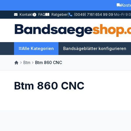
Kost
Kontakt
FAQ
Ratgeber
|
(0049) 7161 654 99 09
·
Mo-Fr 9:0
Alle Kategorien
Bandsägeblätter konfigurieren
Btm
Btm 860 CNC
Btm 860 CNC