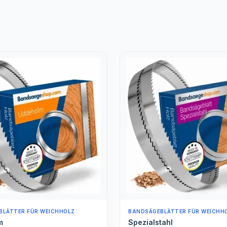
BLÄTTER FÜR WEICHHOLZ
ROLLENWARE (METERWARE)
tahl
Spezialstahl gehärtet Met