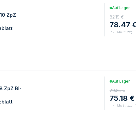
Auf Lager
/10 ZpZ
82.19 €
78.47 
blatt
inkl. MwSt. zzgl.
Auf Lager
/8 ZpZ Bi-
79.25 €
75.18 €
blatt
inkl. MwSt. zzgl.