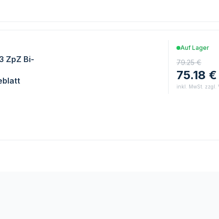
Auf Lager
/3 ZpZ Bi-
79.25 €
75.18 €
blatt
inkl. MwSt. zzgl.