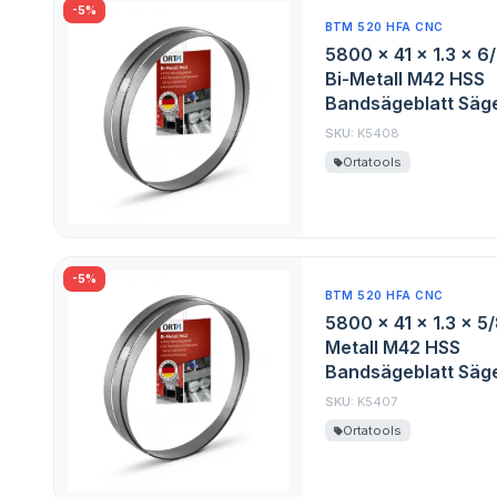
-5%
BTM 520 HFA CNC
5800 x 41 x 1.3 x 6
Bi-Metall M42 HSS
Bandsägeblatt Säge
SKU:
K5408
Ortatools
-5%
BTM 520 HFA CNC
5800 x 41 x 1.3 x 5
Metall M42 HSS
Bandsägeblatt Säge
SKU:
K5407
Ortatools