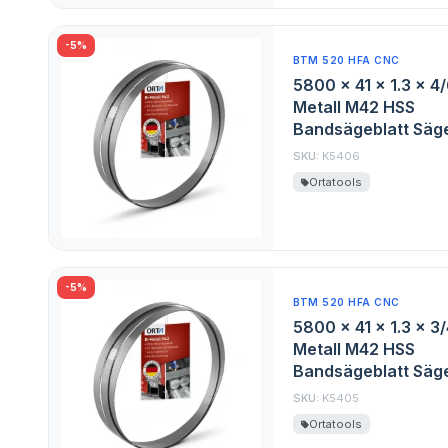
-5%
BTM 520 HFA CNC
5800 x 41 x 1.3 x 4
Metall M42 HSS
Bandsägeblatt Säge
SKU:
K5406
Ortatools
-5%
BTM 520 HFA CNC
5800 x 41 x 1.3 x 3
Metall M42 HSS
Bandsägeblatt Säge
SKU:
K5405
Ortatools