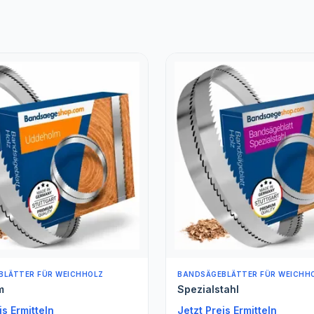
BLÄTTER FÜR WEICHHOLZ
ROLLENWARE (METERWARE)
tahl
Spezialstahl gehärtet Met
is Ermitteln
Jetzt Preis Ermitteln