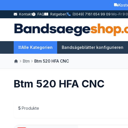
Kost
Kontakt
FAQ
Ratgeber
|
(0049) 7161 654 99 09
·
Mo-Fr 9:0
Alle Kategorien
Bandsägeblätter konfigurieren
Btm
Btm 520 HFA CNC
Btm 520 HFA CNC
5
Produkte