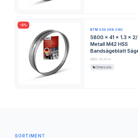
-5%
BTM 520 HFA CNC
5800 x 41 x 1.3 x 2
Metall M42 HSS
Bandsägeblatt Säge
SKU:
K5404
Ortatools
SORTIMENT