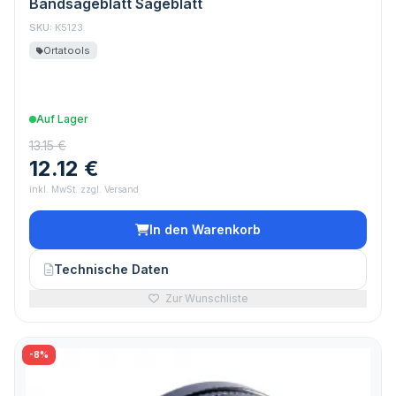
Bandsägeblatt Sägeblatt
SKU:
K5123
Ortatools
Auf Lager
13.15 €
12.12 €
inkl. MwSt. zzgl. Versand
In den Warenkorb
Technische Daten
Zur Wunschliste
-8%