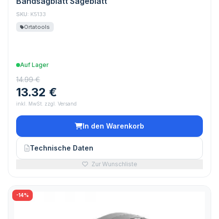
Bandsägblatt Sägeblatt
SKU:
K5133
Ortatools
Auf Lager
14.99 €
13.32 €
inkl. MwSt. zzgl. Versand
In den Warenkorb
Technische Daten
Zur Wunschliste
-14%