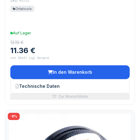
SKU:
K5132
Ortatools
Auf Lager
13.19 €
11.36 €
inkl. MwSt. zzgl. Versand
In den Warenkorb
Technische Daten
Zur Wunschliste
-8%