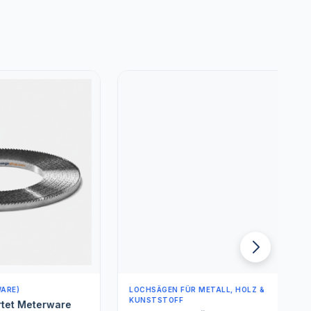
LOCHSÄGEN FÜR METALL, HOLZ &
L
KUNSTSTOFF
erware