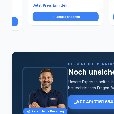
Jetzt Preis Ermitteln
Jetzt Pre
Details ansehen
PERSÖNLICHE BERATU
Noch unsiche
Unsere Experten helfen Ih
bei technischen Fragen. Wi
(0049) 7161 654
Persönliche Beratung