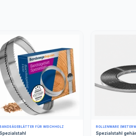
BLÄTTER FÜR WEICHHOLZ
ROLLENWARE (METERWARE)
tahl
Spezialstahl gehärtet Met