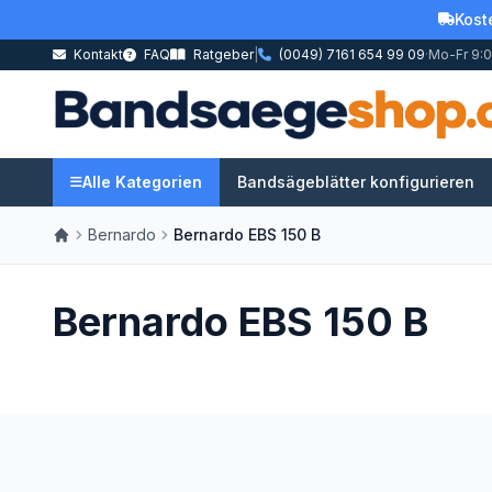
Kost
Kontakt
FAQ
Ratgeber
|
(0049) 7161 654 99 09
·
Mo-Fr 9:0
Alle Kategorien
Bandsägeblätter konfigurieren
Bernardo
Bernardo EBS 150 B
Bernardo EBS 150 B