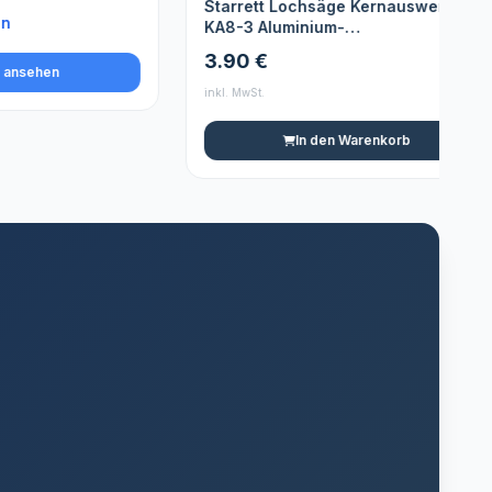
Starrett Lochsäge Kernauswerfer -
KA8-3 Aluminium-
Auswerferfederplatte - Geeignet für
3.90 €
40-60 mm Lochsäge Bohrer
inkl. MwSt.
i
In den Warenkorb