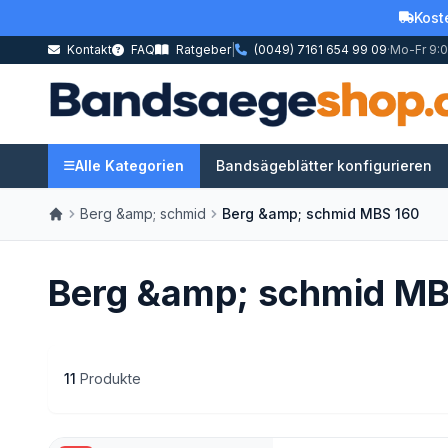
Kost
Kontakt
FAQ
Ratgeber
|
(0049) 7161 654 99 09
·
Mo-Fr 9:0
Alle Kategorien
Bandsägeblätter konfigurieren
Berg &amp; schmid
Berg &amp; schmid MBS 160
Berg &amp; schmid MB
11
Produkte