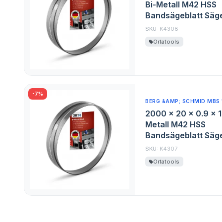
Bi-Metall M42 HSS
Bandsägeblatt Säge
SKU:
K4308
Ortatools
-7%
BERG &AMP; SCHMID MBS 
2000 x 20 x 0.9 x 1
Metall M42 HSS
Bandsägeblatt Säge
SKU:
K4307
Ortatools