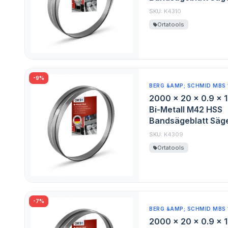
SKU:
K4310
Ortatools
-9%
BERG &AMP; SCHMID MBS 
2000 x 20 x 0.9 x 
Bi-Metall M42 HSS
Bandsägeblatt Säge
SKU:
K4309
Ortatools
-7%
BERG &AMP; SCHMID MBS 
2000 x 20 x 0.9 x 