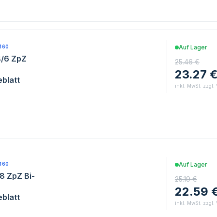
160
Auf Lager
4/6 ZpZ
25.46 €
23.27 
blatt
inkl. MwSt. zzgl.
160
Auf Lager
8 ZpZ Bi-
25.19 €
22.59 
blatt
inkl. MwSt. zzgl.