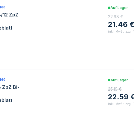
160
Auf Lager
8/12 ZpZ
22.98 €
21.46 
blatt
inkl. MwSt. zzgl.
160
Auf Lager
 ZpZ Bi-
25.19 €
22.59 
blatt
inkl. MwSt. zzgl.