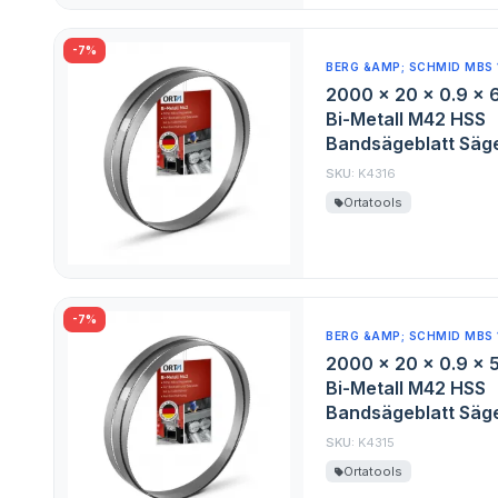
-7%
BERG &AMP; SCHMID MBS 
2000 x 20 x 0.9 x 
Bi-Metall M42 HSS
Bandsägeblatt Säge
SKU:
K4316
Ortatools
-7%
BERG &AMP; SCHMID MBS 
2000 x 20 x 0.9 x 
Bi-Metall M42 HSS
Bandsägeblatt Säge
SKU:
K4315
Ortatools