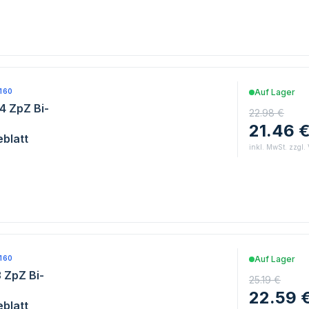
160
Auf Lager
4 ZpZ Bi-
22.98 €
21.46 
blatt
inkl. MwSt. zzgl.
160
Auf Lager
 ZpZ Bi-
25.19 €
22.59 
blatt