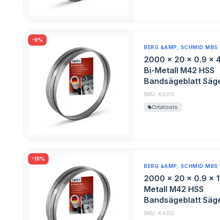
-9%
BERG &AMP; SCHMID MBS 
2000 x 20 x 0.9 x 
Bi-Metall M42 HSS
Bandsägeblatt Säge
SKU:
K4313
Ortatools
-10%
BERG &AMP; SCHMID MBS 
2000 x 20 x 0.9 x 1
Metall M42 HSS
Bandsägeblatt Säge
SKU:
K4312