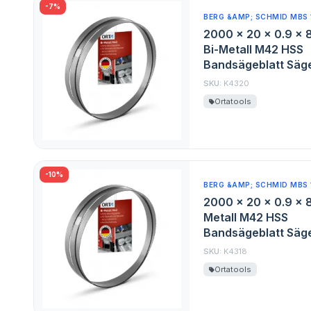
-7%
BERG &AMP; SCHMID MBS 
2000 x 20 x 0.9 x 
Bi-Metall M42 HSS
Bandsägeblatt Säge
SKU:
K4320
Ortatools
-10%
BERG &AMP; SCHMID MBS 
2000 x 20 x 0.9 x 8
Metall M42 HSS
Bandsägeblatt Säge
SKU:
K4318
Ortatools