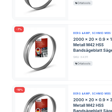
Ortatools
-7%
BERG &AMP; SCHMID MBS 
2000 x 20 x 0.9 x 1
Metall M42 HSS
Bandsägeblatt Säge
SKU:
K4311
Ortatools
-10%
BERG &AMP; SCHMID MBS 
2000 x 20 x 0.9 x 3
Metall M42 HSS
Bandsägeblatt Säge