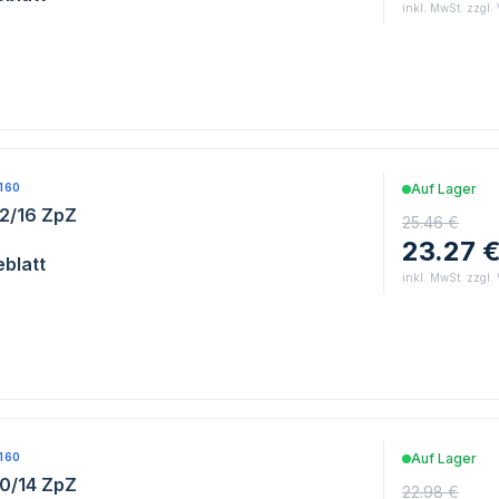
inkl. MwSt. zzgl.
160
Auf Lager
12/16 ZpZ
25.46 €
23.27 
blatt
inkl. MwSt. zzgl.
160
Auf Lager
10/14 ZpZ
22.98 €