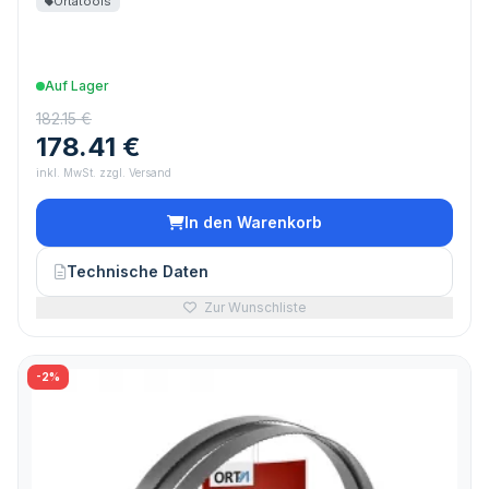
Ortatools
Auf Lager
182.15 €
178.41 €
inkl. MwSt. zzgl. Versand
In den Warenkorb
Technische Daten
Zur Wunschliste
-2%