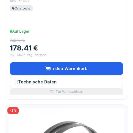
SKU:
K4007
Ortatools
Auf Lager
182.15 €
178.41 €
inkl. MwSt. zzgl. Versand
In den Warenkorb
Technische Daten
Zur Wunschliste
-2%