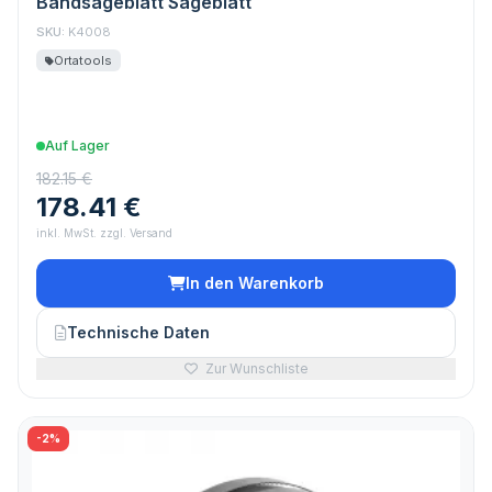
Bandsägeblatt Sägeblatt
SKU:
K4008
Ortatools
Auf Lager
182.15 €
178.41 €
inkl. MwSt. zzgl. Versand
In den Warenkorb
Technische Daten
Zur Wunschliste
-2%