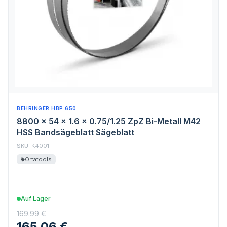
BEHRINGER HBP 650
8800 x 54 x 1.6 x 0.75/1.25 ZpZ Bi-Metall M42
HSS Bandsägeblatt Sägeblatt
SKU:
K4001
Ortatools
Auf Lager
169.99 €
165.06 €