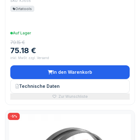
SKU:
K3658
Ortatools
Auf Lager
79.15 €
75.18 €
inkl. MwSt. zzgl. Versand
In den Warenkorb
Technische Daten
Zur Wunschliste
-5%