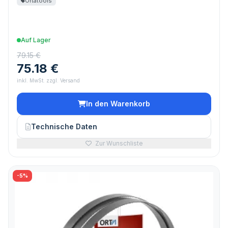
Ortatools
Auf Lager
79.15 €
75.18 €
inkl. MwSt. zzgl. Versand
In den Warenkorb
Technische Daten
Zur Wunschliste
-5%