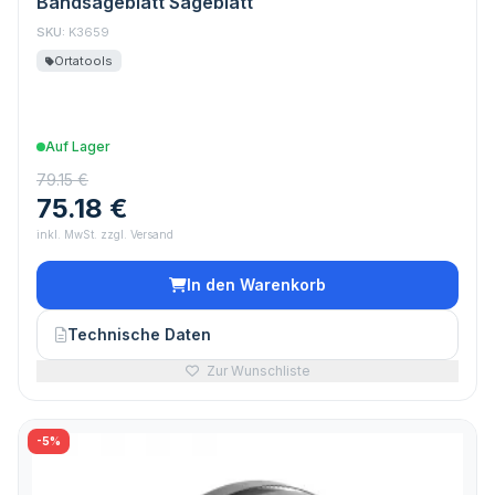
Bandsägeblatt Sägeblatt
SKU:
K3659
Ortatools
Auf Lager
79.15 €
75.18 €
inkl. MwSt. zzgl. Versand
In den Warenkorb
Technische Daten
Zur Wunschliste
-5%