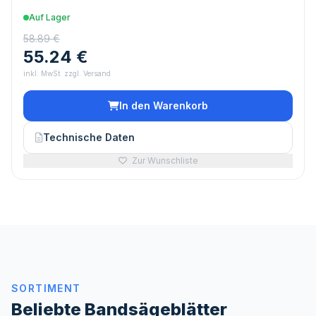
Auf Lager
58.89 €
55.24 €
inkl. MwSt. zzgl. Versand
In den Warenkorb
Technische Daten
Zur Wunschliste
SORTIMENT
Beliebte Bandsägeblätter