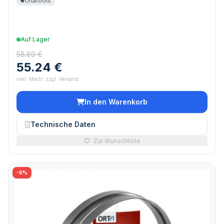
Ortatools
Auf Lager
58.89 €
55.24 €
inkl. MwSt. zzgl. Versand
In den Warenkorb
Technische Daten
Zur Wunschliste
-6%