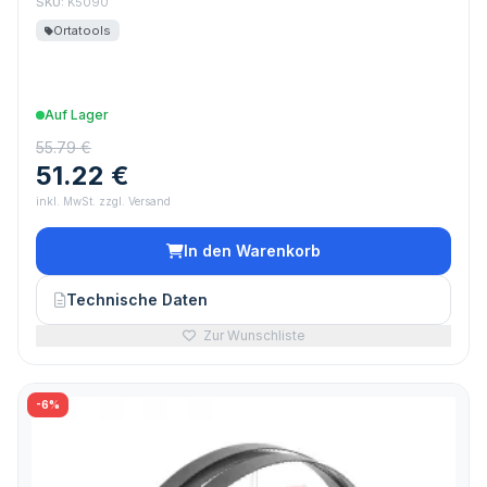
SKU:
K5090
Ortatools
Auf Lager
55.79 €
51.22 €
inkl. MwSt. zzgl. Versand
In den Warenkorb
Technische Daten
Zur Wunschliste
-6%