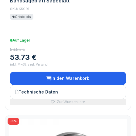
Bandsägeblatt Sägeblatt
SKU:
K5091
Ortatools
Auf Lager
56.55 €
53.73 €
inkl. MwSt. zzgl. Versand
In den Warenkorb
Technische Daten
Zur Wunschliste
-8%