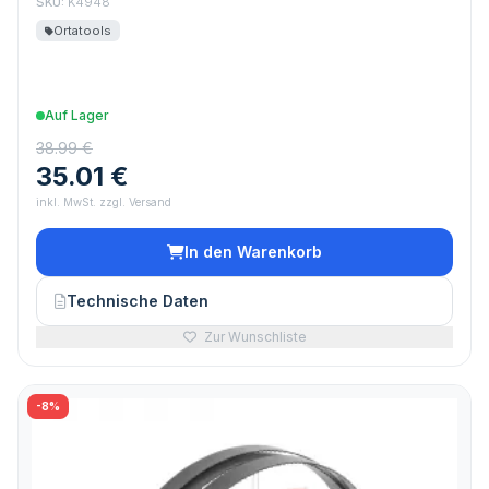
SKU:
K4948
Ortatools
Auf Lager
38.99 €
35.01 €
inkl. MwSt. zzgl. Versand
In den Warenkorb
Technische Daten
Zur Wunschliste
-8%