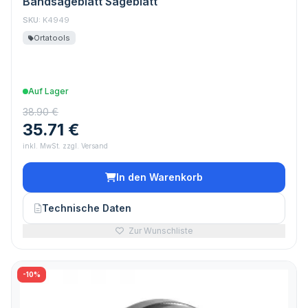
Bandsägeblatt Sägeblatt
SKU:
K4949
Ortatools
Auf Lager
38.90 €
35.71 €
inkl. MwSt. zzgl. Versand
In den Warenkorb
Technische Daten
Zur Wunschliste
-10%