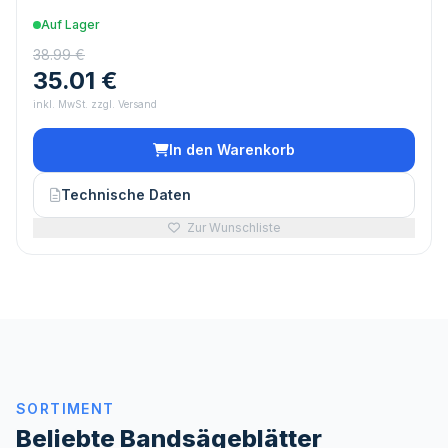
Auf Lager
38.99 €
35.01 €
inkl. MwSt. zzgl. Versand
In den Warenkorb
Technische Daten
Zur Wunschliste
SORTIMENT
Beliebte Bandsägeblätter