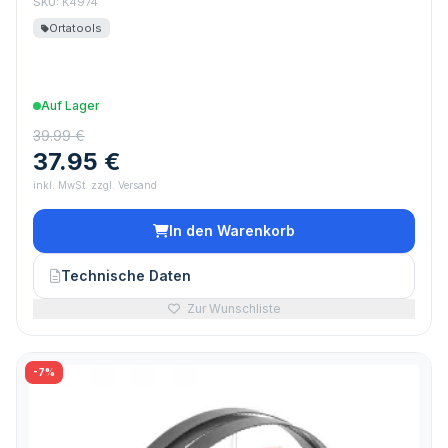
SKU:
K4974
Ortatools
Auf Lager
39.99 €
37.95 €
inkl. MwSt. zzgl. Versand
In den Warenkorb
Technische Daten
Zur Wunschliste
-7%