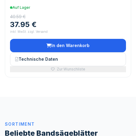
Auf Lager
40.59 €
37.95 €
inkl. MwSt. zzgl. Versand
In den Warenkorb
Technische Daten
Zur Wunschliste
SORTIMENT
Beliebte Bandsägeblätter