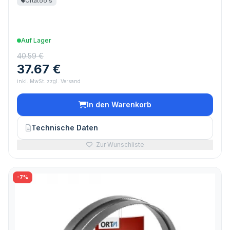
Ortatools
Auf Lager
40.59 €
37.67 €
inkl. MwSt. zzgl. Versand
In den Warenkorb
Technische Daten
Zur Wunschliste
-7%