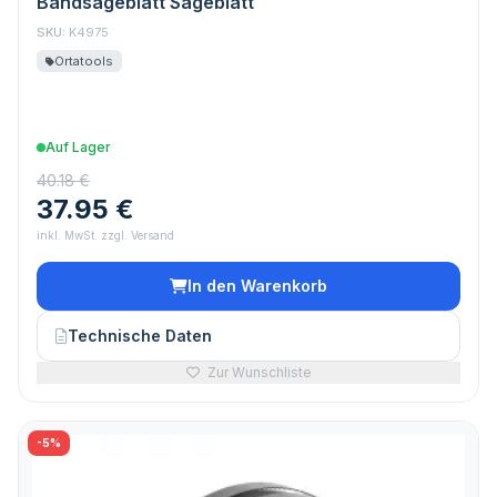
Bandsägeblatt Sägeblatt
SKU:
K4975
Ortatools
Auf Lager
40.18 €
37.95 €
inkl. MwSt. zzgl. Versand
In den Warenkorb
Technische Daten
Zur Wunschliste
-5%