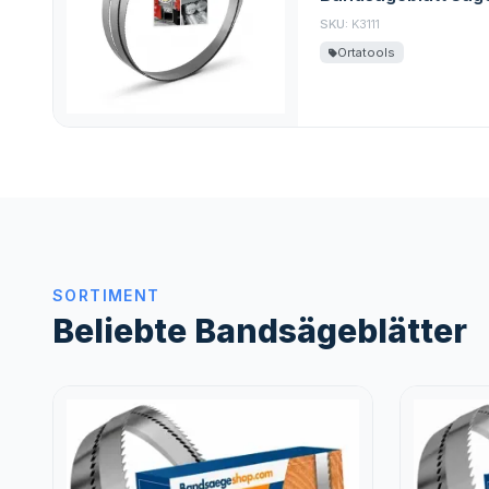
SKU:
K3111
Ortatools
SORTIMENT
Beliebte Bandsägeblätter