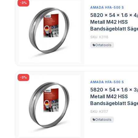
-3%
AMADA HFA-500 S
5820 x 54 x 1.6 x 4
Metall M42 HSS
Bandsägeblatt Säge
SKU:
K3118
Ortatools
-3%
AMADA HFA-500 S
5820 x 54 x 1.6 x 3
Metall M42 HSS
Bandsägeblatt Säge
SKU:
K3117
Ortatools