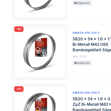
Ortatools
-3%
AMADA HFA-500 S
5820 x 54 x 1.6 x 1.
Bi-Metall M42 HSS
Bandsägeblatt Säge
SKU:
K3112
Ortatools
-3%
AMADA HFA-500 S
5820 x 54 x 1.6 x 0
ZpZ Bi-Metall M42 
Bandsägeblatt Säge