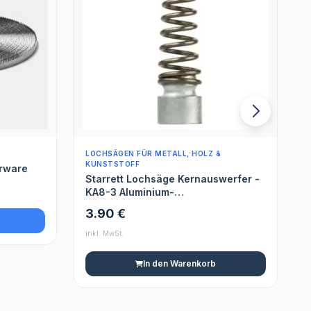
LOCHSÄGEN FÜR METALL, HOLZ &
L
KUNSTSTOFF
erware
Starrett Lochsäge Kernauswerfer -
KA8-3 Aluminium-
Auswerferfederplatte - Geeignet für
3.90 €
40-60 mm Lochsäge Bohrer
inkl. MwSt.
i
In den Warenkorb