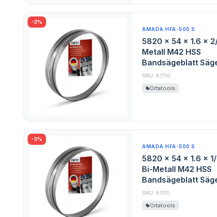
-3%
AMADA HFA-500 S
5820 x 54 x 1.6 x 2
Metall M42 HSS
Bandsägeblatt Säge
SKU:
K3116
Ortatools
-3%
AMADA HFA-500 S
5820 x 54 x 1.6 x 1
Bi-Metall M42 HSS
Bandsägeblatt Säge
SKU:
K3115
Ortatools