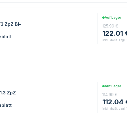
Auf Lager
/3 ZpZ Bi-
125.99 €
122.01 
blatt
inkl. MwSt. zzgl.
Auf Lager
/1.3 ZpZ
114.99 €
112.04 
blatt
inkl. MwSt. zzgl.