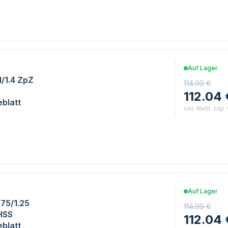
Auf Lager
1/1.4 ZpZ
114.99 €
112.04 
blatt
inkl. MwSt. zzgl.
Auf Lager
.75/1.25
114.99 €
HSS
112.04 
blatt