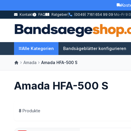
Kost
Kontakt
FAQ
Ratgeber
|
(0049) 7161 654 99 09
·
Mo-Fr 9:0
Alle Kategorien
Bandsägeblätter konfigurieren
Amada
Amada HFA-500 S
Amada HFA-500 S
8
Produkte