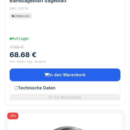
Bandsägeblatt Sägeblatt
SKU:
K3074
Ortatools
Auf Lager
71.89 €
68.68 €
inkl. MwSt. zzgl. Versand
In den Warenkorb
Technische Daten
Zur Wunschliste
-5%