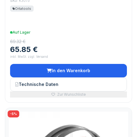
SKU:
K3073
Ortatools
Auf Lager
69.32 €
65.85 €
inkl. MwSt. zzgl. Versand
In den Warenkorb
Technische Daten
Zur Wunschliste
-5%