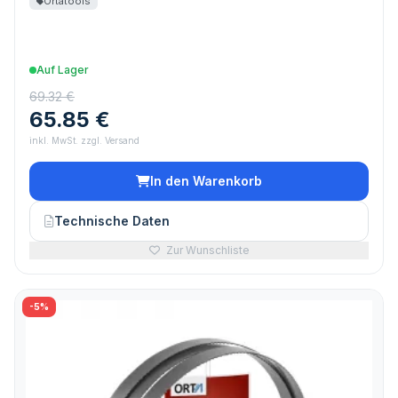
Ortatools
Auf Lager
69.32 €
65.85 €
inkl. MwSt. zzgl. Versand
In den Warenkorb
Technische Daten
Zur Wunschliste
-5%