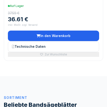
Auf Lager
37.59 €
36.61 €
inkl. MwSt. zzgl. Versand
In den Warenkorb
Technische Daten
Zur Wunschliste
SORTIMENT
Beliebte Bandsägeblätter