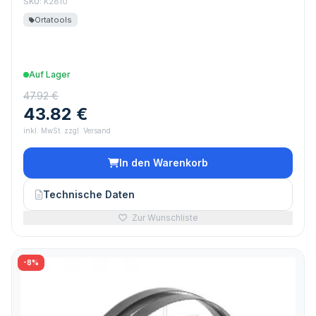
SKU:
K2810
Ortatools
Auf Lager
47.92 €
43.82 €
inkl. MwSt. zzgl. Versand
In den Warenkorb
Technische Daten
Zur Wunschliste
-8%