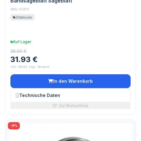
Bandsägeblatt Sägeblatt
SKU:
K2811
Ortatools
Auf Lager
36.00 €
31.93 €
inkl. MwSt. zzgl. Versand
In den Warenkorb
Technische Daten
Zur Wunschliste
-9%