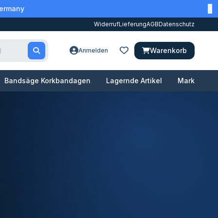
Germany
Widerruf
Lieferung
AGB
Datenschutz
Warenkorb
Anmelden
Bandsäge Korkbandagen
Lagernde Artikel
Marken