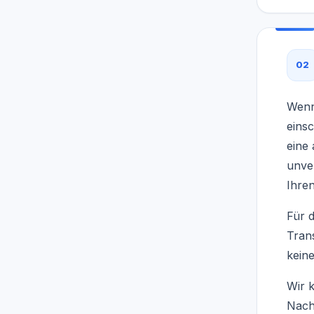
02
Wenn
einsc
eine
unve
Ihren
Für 
Trans
kein
Wir 
Nach