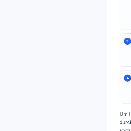
Um I
durch
Vert