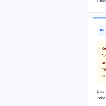
Umga
03
Ke
Da
un
ma
si
Dies
indiv