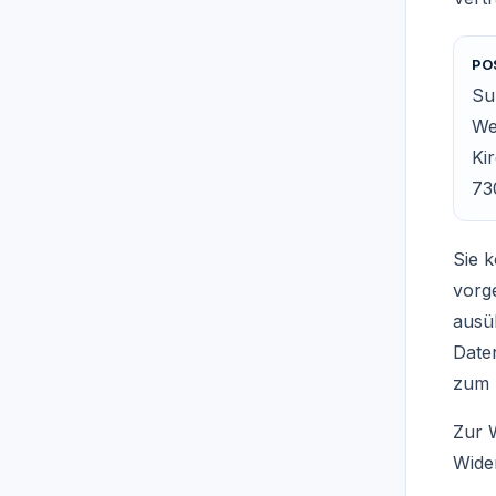
PO
Su
We
Ki
73
Sie 
vorg
ausü
Daten
zum 
Zur W
Wide