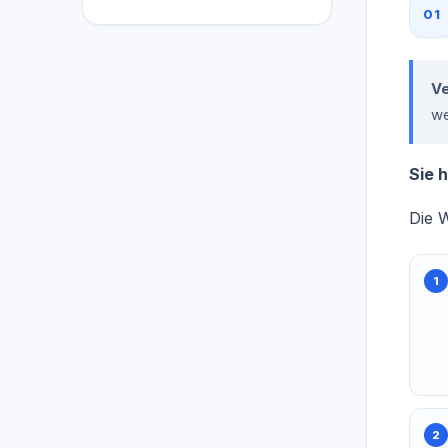
01
V
we
Sie 
Die W