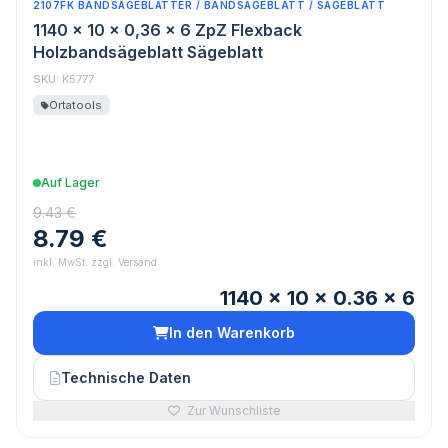
2107FK BANDSÄGEBLÄTTER / BANDSÄGEBLATT / SÄGEBLATT
1140 x 10 x 0,36 x 6 ZpZ Flexback
Holzbandsägeblatt Sägeblatt
SKU:
K5777
Ortatools
Auf Lager
9.43 €
8.79 €
inkl. MwSt. zzgl. Versand
1140 x 10 x 0.36 x 6
In den Warenkorb
Technische Daten
Zur Wunschliste