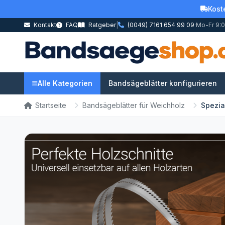
Kost
Kontakt
FAQ
Ratgeber
|
(0049) 7161 654 99 09
·
Mo-Fr 9:0
Alle Kategorien
Bandsägeblätter konfigurieren
Startseite
Bandsägeblätter für Weichholz
Spezia