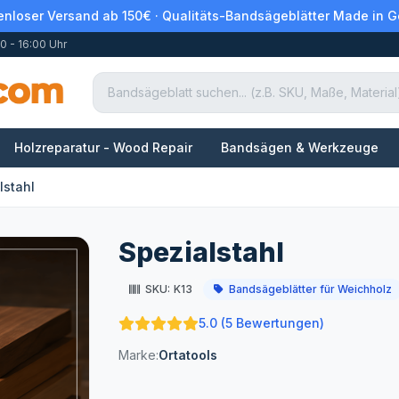
enloser Versand ab 150€ · Qualitäts-Bandsägeblätter Made in 
0 - 16:00 Uhr
Holzreparatur - Wood Repair
Bandsägen & Werkzeuge
lstahl
Spezialstahl
SKU:
K13
Bandsägeblätter für Weichholz
5.0 (5 Bewertungen)
Marke:
Ortatools