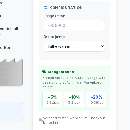
ere
KONFIGURATION
ge
Länge (mm):
en Schnitt
t
Breite (mm):
Mengenrabatt
Klicken Sie auf eine Stufe – Menge wird
gesetzt und sofort in den Warenkorb
gelegt.
−5%
−10%
−20%
3 Stück
5 Stück
10 Stück
Versandkosten werden im Checkout
berechnet