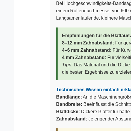
Bei Hochgeschwindigkeits-Bandsägen
einem Rollendurchmesser von 600 m
Langsamer laufende, kleinere Masc
Empfehlungen für die Blattaus
8–12 mm Zahnabstand:
Für ger
4–6 mm Zahnabstand:
Für Kurv
4 mm Zahnabstand:
Für vielse
Tipp:
Das Material und die Dicke 
die besten Ergebnisse zu erziele
Technisches Wissen einfach erklä
Bandlänge:
An die Maschinengröße 
Bandbreite:
Beeinflusst die Schnittt
Blattdicke:
Dickere Blätter für harte
Zahnabstand:
Je enger der Abstand,