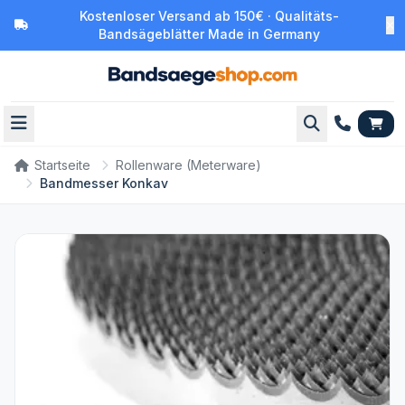
Kostenloser Versand ab 150€ · Qualitäts-
Bandsägeblätter Made in Germany
Startseite
Rollenware (Meterware)
Bandmesser Konkav