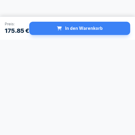
Preis:
In den Warenkorb
175.85
€
Schneller Versand
Made in Germany
24h Lieferservice
Höchste
verfügbar
Qualitätsstandards