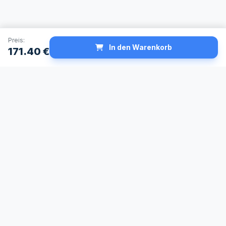
Preis:
In den Warenkorb
171.40
€
Schneller Versand
Made in Germany
24h Lieferservice
Höchste
verfügbar
Qualitätsstandards