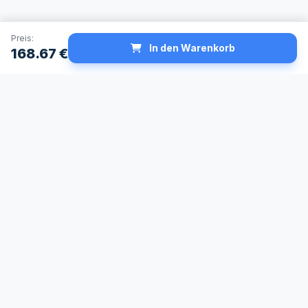
Preis:
In den Warenkorb
168.67
€
Schneller Versand
Made in Germany
24h Lieferservice
Höchste
verfügbar
Qualitätsstandards