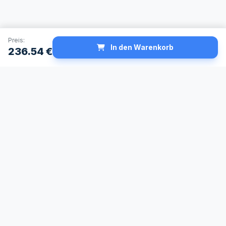
Preis:
In den Warenkorb
236.54
€
Schneller Versand
Made in Germany
24h Lieferservice
Höchste
verfügbar
Qualitätsstandards