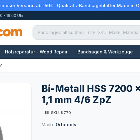
enloser Versand ab 150€ · Qualitäts-Bandsägeblätter Made in 
0 - 16:00 Uhr
Holzreparatur - Wood Repair
Bandsägen & Werkzeuge
Z
Bi-Metall HSS 7200 
1,1 mm 4/6 ZpZ
SKU:
K770
Marke:
Ortatools