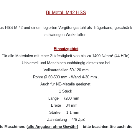
Bi-Metall M42 HSS
aus HSS M 42 und einem legierten Vergütungsstahl als Trägerband, geschränkt
schwierigen Werkstoffen.
Einsatzgebiet
Für alle Materialen mit einer Zukfestigkeit von bis zu 1400 N/mm² (44 HRc).
Universell und Maschinenunabhängig einsetzbar bei
Vollmaterialien 50-120 mm
Rohre Ø 60-500 mm - Wand 4-30 mm .
Auch für NE-Metalle geeignet.
1 Stück
Länge = 7200 mm
Breite = 34 mm
Stärke = 1,1 mm
Zahnteilung = 4/6 ZpZ
de Maschinen:
(
alle Angaben ohne Gewähr
) - bitte beachten Sie auch di