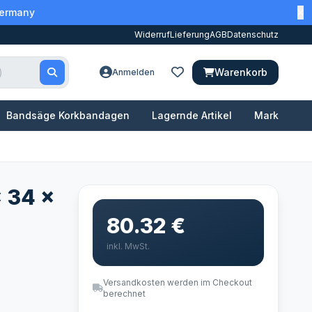
Germany
Widerruf
Lieferung
AGB
Datenschutz
Warenkorb
Anmelden
Bandsäge Korkbandagen
Lagernde Artikel
Marken
x 34 x
80.32 €
inkl. MwSt.
Versandkosten werden im Checkout
berechnet