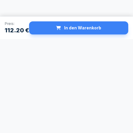
Preis:
In den Warenkorb
112.20
€
Schneller Versand
Made in Germany
24h Lieferservice
Höchste
verfügbar
Qualitätsstandards