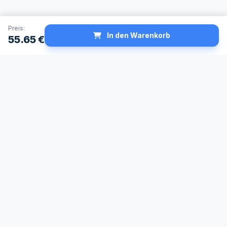
Preis:
In den Warenkorb
55.65
€
Schneller Versand
Made in Germany
24h Lieferservice
Höchste
verfügbar
Qualitätsstandards