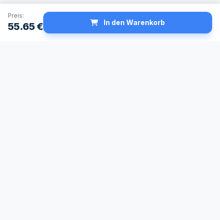
Preis:
In den Warenkorb
55.65
€
Schneller Versand
Made in Germany
24h Lieferservice
Höchste
verfügbar
Qualitätsstandards
Sichere Zahlung
Fachberatung