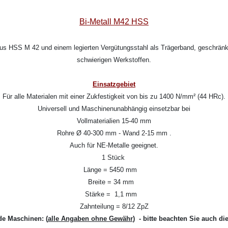
Bi-Metall M42 HSS
aus HSS M 42 und einem legierten Vergütungsstahl als Trägerband, geschränkt
schwierigen Werkstoffen.
Einsatzgebiet
Für alle Materialen mit einer Zukfestigkeit von bis zu 1400 N/mm² (44 HRc).
Universell und Maschinenunabhängig einsetzbar bei
Vollmaterialien 15-40 mm
Rohre Ø 40-300 mm - Wand 2-15 mm .
Auch für NE-Metalle geeignet.
1 Stück
Länge = 5450 mm
Breite = 34 mm
Stärke = 1,1 mm
Zahnteilung = 8/12 ZpZ
de Maschinen:
(
alle Angaben ohne Gewähr
) - bitte beachten Sie auch di