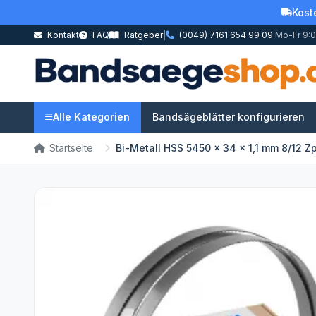
Kost
Kontakt
FAQ
Ratgeber
|
(0049) 7161 654 99 09
·
Mo-Fr 9:0
Alle Kategorien
Bandsägeblätter konfigurieren
Startseite
Bi-Metall HSS 5450 x 34 x 1,1 mm 8/12 Z