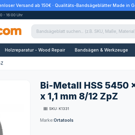
enloser Versand ab 150€ · Qualitäts-Bandsägeblätter Made in 
0 - 16:00 Uhr
Holzreparatur - Wood Repair
Bandsägen & Werkzeuge
pZ
Bi-Metall HSS 5450 
x 1,1 mm 8/12 ZpZ
SKU:
K1331
Marke:
Ortatools