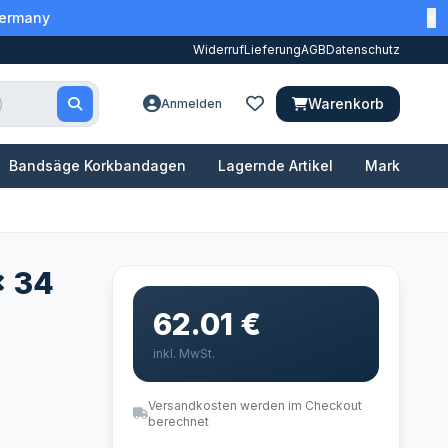
Germany
Widerruf
Lieferung
AGB
Datenschutz
Warenkorb
Anmelden
Bandsäge Korkbandagen
Lagernde Artikel
Marken
x 34
62.01 €
inkl. MwSt.
Versandkosten werden im Checkout
berechnet