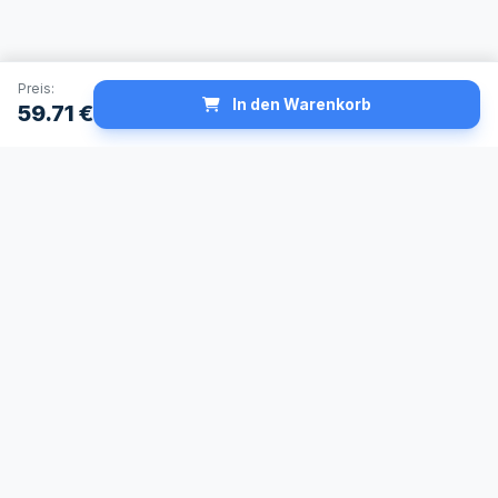
Preis:
In den Warenkorb
59.71
€
Schneller Versand
Made in Germany
24h Lieferservice
Höchste
verfügbar
Qualitätsstandards