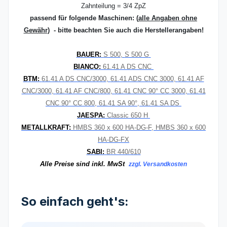
Zahnteilung = 3/4 ZpZ
passend für folgende Maschinen:
(
alle Angaben ohne
Gewähr
) - bitte beachten Sie auch die Herstellerangaben!
BAUER:
S 500
,
S 500 G
BIANCO:
61.41 A DS CNC
BTM:
61.41 A DS CNC/3000
,
61.41 ADS CNC 3000
,
61.41 AF
CNC/3000
,
61.41 AF CNC/800
,
61.41 CNC 90° CC 3000
,
61.41
CNC 90° CC 800
,
61.41 SA 90°
,
61.41 SA DS
JAESPA:
Classic 650 H
METALLKRAFT:
HMBS 360 x 600 HA-DG-F
,
HMBS 360 x 600
HA-DG-FX
SABI:
BR 440/610
Alle Preise sind inkl. MwSt
zzgl. Versandkosten
So einfach geht's: