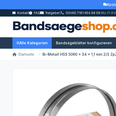
Kost
Kontakt
FAQ
Ratgeber
|
(0049) 7161 654 99 09
·
Mo-Fr 9:0
Alle Kategorien
Bandsägeblätter konfigurieren
Startseite
Bi-Metall HSS 5060 x 34 x 1,1 mm 2/3 Zp