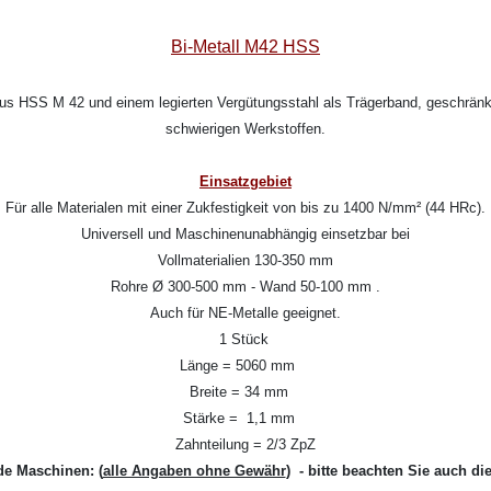
Bi-Metall M42 HSS
aus HSS M 42 und einem legierten Vergütungsstahl als Trägerband, geschränkt
schwierigen Werkstoffen.
Einsatzgebiet
Für alle Materialen mit einer Zukfestigkeit von bis zu 1400 N/mm² (44 HRc).
Universell und Maschinenunabhängig einsetzbar bei
Vollmaterialien 130-350 mm
Rohre Ø 300-500 mm - Wand 50-100 mm .
Auch für NE-Metalle geeignet.
1 Stück
Länge = 5060 mm
Breite = 34 mm
Stärke = 1,1 mm
Zahnteilung = 2/3 ZpZ
de Maschinen:
(
alle Angaben ohne Gewähr
) - bitte beachten Sie auch di