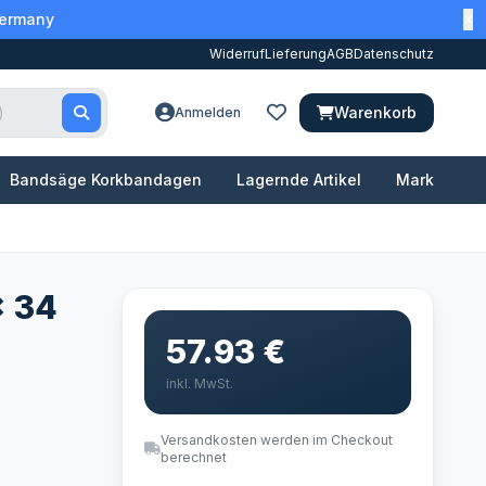
Germany
Widerruf
Lieferung
AGB
Datenschutz
Warenkorb
Anmelden
Bandsäge Korkbandagen
Lagernde Artikel
Marken
x 34
57.93 €
inkl. MwSt.
Versandkosten werden im Checkout
berechnet