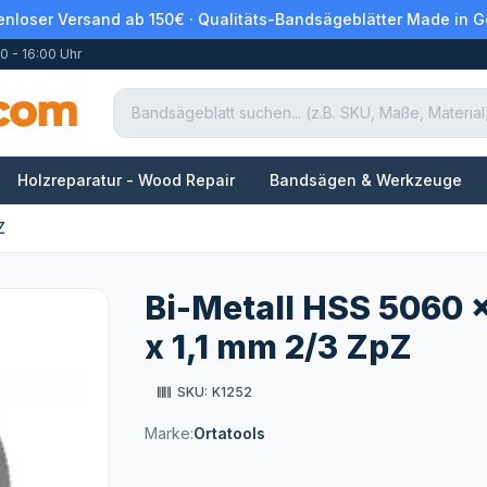
enloser Versand ab 150€ · Qualitäts-Bandsägeblätter Made in 
0 - 16:00 Uhr
Holzreparatur - Wood Repair
Bandsägen & Werkzeuge
Z
Bi-Metall HSS 5060 
x 1,1 mm 2/3 ZpZ
SKU:
K1252
Marke:
Ortatools