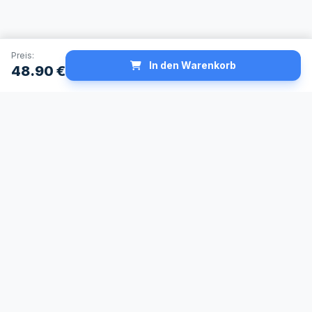
Preis:
In den Warenkorb
48.90
€
Schneller Versand
Made in Germany
24h Lieferservice
Höchste
verfügbar
Qualitätsstandards