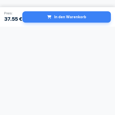
Preis:
In den Warenkorb
37.55
€
Schneller Versand
Made in Germany
24h Lieferservice
Höchste
verfügbar
Qualitätsstandards